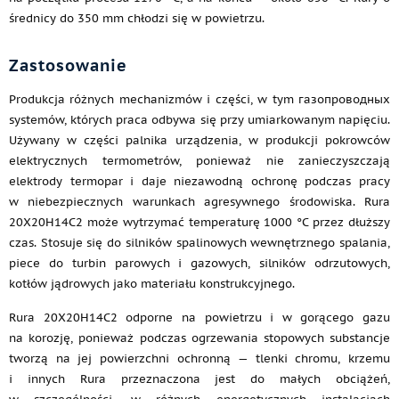
średnicy do 350 mm chłodzi się w powietrzu.
Zastosowanie
Produkcja różnych mechanizmów i części, w tym газопроводных
systemów, których praca odbywa się przy umiarkowanym napięciu.
Używany w części palnika urządzenia, w produkcji pokrowców
elektrycznych termometrów, ponieważ nie zanieczyszczają
elektrody termopar i daje niezawodną ochronę podczas pracy
w niebezpiecznych warunkach agresywnego środowiska. Rura
20Х20Н14С2 może wytrzymać temperaturę 1000 °C przez dłuższy
czas. Stosuje się do silników spalinowych wewnętrznego spalania,
piece do turbin parowych i gazowych, silników odrzutowych,
kotłów jądrowych jako materiału konstrukcyjnego.
Rura 20Х20Н14С2 odporne na powietrzu i w gorącego gazu
na korozję, ponieważ podczas ogrzewania stopowych substancje
tworzą na jej powierzchni ochronną — tlenki chromu, krzemu
i innych Rura przeznaczona jest do małych obciążeń,