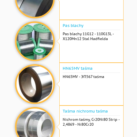
Pas blachy
Pas blachy 11G12 - 110G13L -
X120Mn12 Stal Hadfielda
HN65MV taśma
HN65MV - ЭП567 taśma
Taśma nichromu taśma
Nichrom taśmy, Cr20Ni80 Strip -
2,4869 - Ni80Cr20