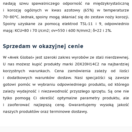
nadają szwu spawalniczego odporność na międzykrystaliczną
i korozję ogólnych w kwas azotowy (65%) w temperaturze
70−80°C. Jednak, spoiny mogą skłaniać się do zestaw noży korozji.
Spoiny uzyskane za pomocą elektrod TSL-11 i 9, odpowiednio
mają: KCU=80 i 70 J/cm2; σv=550 i 600 N/mm2; δ=22 i 2%.
Sprzedam w okazyjnej cenie
W «Avek Global» jest szeroki zakres wyrobów ze stali nierdzewnej.
U nas możesz kupić produkty marki 20Х20Н14С2 na najbardziej
korzystnych warunkach. Cena zamówienia zależy od ilości
i dodatkowych warunków dostaw. Nasi specjaliści są zawsze
gotowi pomóc w wybraniu odpowiedniego produktu, od którego
zależy wydajność i niezawodność przyszłego sprzętu. Są one nie
tylko pomogą Ci określić optymalne parametry produktu, ale
i zaoferować najlepszą cenę. Gwarantujemy wysoką jakość
naszych produktów oraz terminowe dostawy.