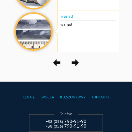
wanad
wanad
CENA £
SPÓŁKA
KIESZONKOWY
KONTAKTY
Telefon
790-91-90
+38 (056)
790-91-90
+38 (056)