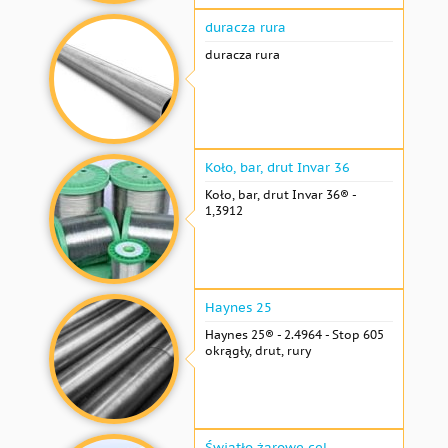
duracza rura
duracza rura
Koło, bar, drut Invar 36
Koło, bar, drut Invar 36® -
1,3912
Haynes 25
Haynes 25® - 2.4964 - Stop 605
okrągły, drut, rury
Światło żarowe cel