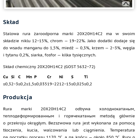
Skład
Stalowa rura żaroodporna marki 20Х20Н14С2 ma w swoim
składzie niklu 12−15%, chrom — 19−22%. Jako dodatki dodaje się
do wsadu manganu do 1,5%, miedź — 0,3%, krzem — 2−3%, węgla
i tytanu 0,2%, siarka, fosfor — kilka tysięcznych.
Skład chemiczny 20Х20Н14С2 (GOST 5632−72)
Cu
Si
C
Mn
P
Cr
Ni
S
Ti
≤0,3
2−3
≤0,2
≤1,5
≤0,035
19−22
12−15
≤0,025
≤0,2
Produkcja
Rura marki 20Х20Н14С2 odbywa холоднокатаным,
теплодеформированным i горячекатаным metodą głównie
o przekroju okrągłym. Bezszwowa rura jest wykonana za pomocą
tłoczenia, kucia, walcowania lub ciągnienia. Temperatura
na początku procesu 1170 °C, a na końcu — około 850 °C. Rury o