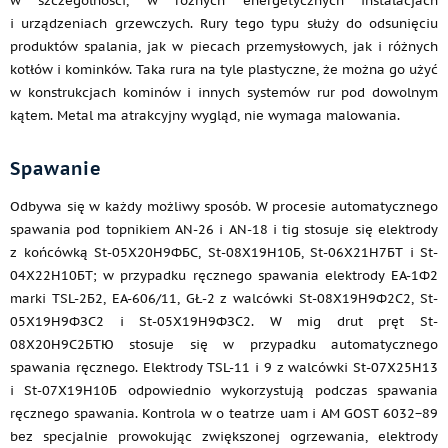
w szczególności, w różnych energetycznych instalacjach
i urządzeniach grzewczych. Rury tego typu służy do odsunięciu
produktów spalania, jak w piecach przemysłowych, jak i różnych
kotłów i kominków. Taka rura na tyle plastyczne, że można go użyć
w konstrukcjach kominów i innych systemów rur pod dowolnym
kątem. Metal ma atrakcyjny wygląd, nie wymaga malowania.
Spawanie
Odbywa się w każdy możliwy sposób. W procesie automatycznego
spawania pod topnikiem AN-26 i AN-18 i tig stosuje się elektrody
z końcówką St-05Х20Н9ФБС, St-08Х19Н10Б, St-06Х21Н7БТ i St-
04Х22Н10БТ; w przypadku ręcznego spawania elektrody EA-1Ф2
marki TSL-2Б2, EA-606/11, GŁ-2 z walcówki St-08Х19Н9Ф2С2, St-
05Х19Н9ФЗС2 i St-05Х19Н9ФЗС2. W mig drut pręt St-
08Х20Н9С2БТЮ stosuje się w przypadku automatycznego
spawania ręcznego. Elektrody TSL-11 i 9 z walcówki St-07Х25Н13
i St-07Х19Н10Б odpowiednio wykorzystują podczas spawania
ręcznego spawania. Kontrola w o teatrze uam i AM GOST 6032−89
bez specjalnie prowokując zwiększonej ogrzewania, elektrody