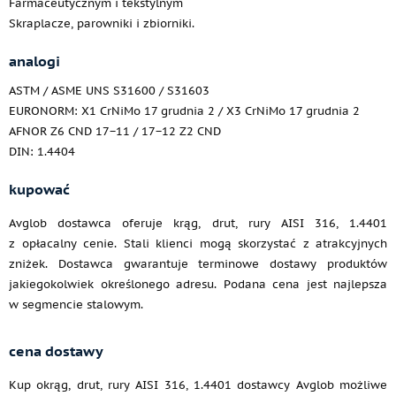
Farmaceutycznym i tekstylnym
Skraplacze, parowniki i zbiorniki.
analogi
ASTM / ASME UNS S31600 / S31603
EURONORM: X1 CrNiMo 17 grudnia 2 / X3 CrNiMo 17 grudnia 2
AFNOR Z6 CND 17−11 / 17−12 Z2 CND
DIN: 1.4404
kupować
Avglob dostawca oferuje krąg, drut, rury AISI 316, 1.4401
z opłacalny cenie. Stali klienci mogą skorzystać z atrakcyjnych
zniżek. Dostawca gwarantuje terminowe dostawy produktów
jakiegokolwiek określonego adresu. Podana cena jest najlepsza
w segmencie stalowym.
cena dostawy
Kup okrąg, drut, rury AISI 316, 1.4401 dostawcy Avglob możliwe