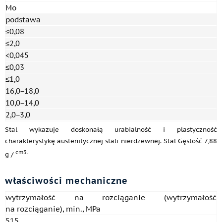
Mo
podstawa
≤0,08
≤2,0
<0,045
≤0,03
≤1,0
16,0−18,0
10,0−14,0
2,0−3,0
Stal wykazuje doskonałą urabialność i plastyczność
charakterystykę austenitycznej stali nierdzewnej. Stal Gęstość 7,88
cm3.
g /
właściwości mechaniczne
wytrzymałość na rozciąganie (wytrzymałość
na rozciąganie), min., MPa
515