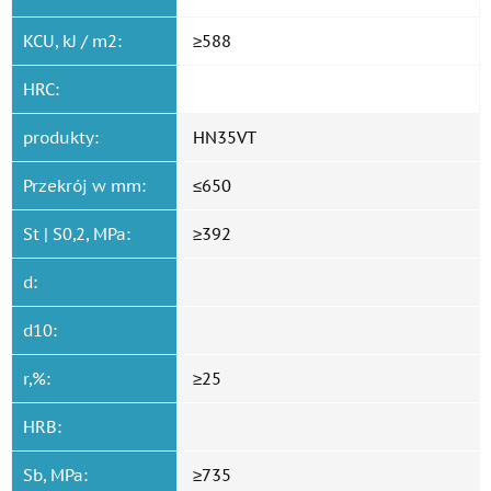
KCU, kJ / m2:
≥588
HRC:
produkty:
HN35VT
Przekrój w mm:
≤650
St | S0,2, MPa:
≥392
d:
d10:
r,%:
≥25
HRB:
Sb, MPa:
≥735