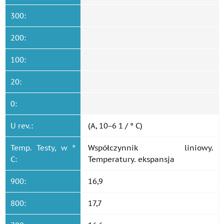
300:
200:
100:
20:
0:
U rev.:
(A, 10−6 1 / ° C)
Temp. Testy, w °
Współczynnik liniowy.
C:
Temperatury. ekspansja
900:
16,9
800:
17,7