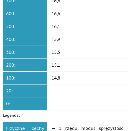
700:
16,6
600:
16,6
500:
16,1
400:
15,9
300:
15,5
200:
15,1
100:
14,8
20:
0:
Legenda:
Fizyczne cechy
— 1 rzędu moduł sprężystości