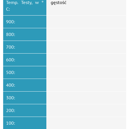
Temp. Testy, w °
gęstość
C:
900:
800:
700:
600:
500:
400:
300:
200:
100: