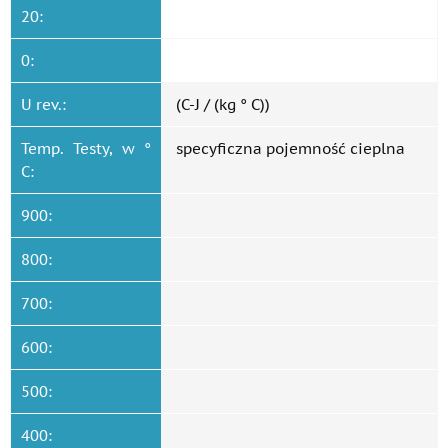
20:
0:
U rev.:
(C-J / (kg ° C))
Temp. Testy, w °
specyficzna pojemność cieplna
C:
900:
800:
700:
600:
500:
400: