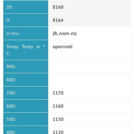
20:
8160
0:
8164
U rev.:
(R, nom-m)
Temp. Testy, w °
oporność
C:
900:
800:
700:
1170
600:
1160
500:
1150
400:
1120