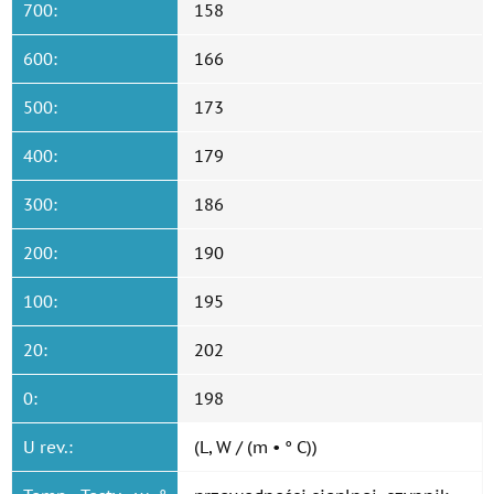
700:
158
600:
166
500:
173
400:
179
300:
186
200:
190
100:
195
20:
202
0:
198
U rev.:
(L, W / (m • ° C))