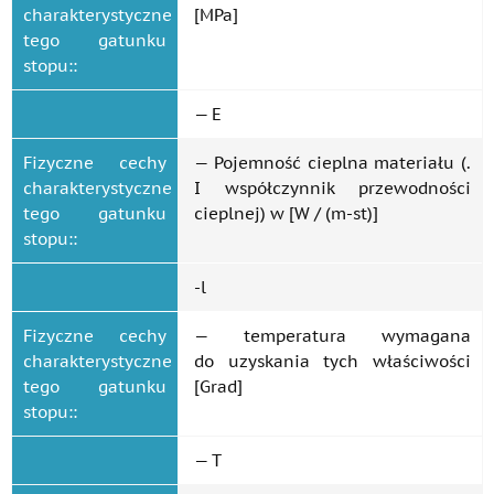
charakterystyczne
[MPa]
tego gatunku
stopu::
— E
Fizyczne cechy
— Pojemność cieplna materiału (.
charakterystyczne
I współczynnik przewodności
tego gatunku
cieplnej) w [W / (m-st)]
stopu::
-l
Fizyczne cechy
— temperatura wymagana
charakterystyczne
do uzyskania tych właściwości
tego gatunku
[Grad]
stopu::
— T