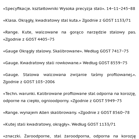
«Specyfikacje. kształtowniki Wysoka precyzja stali». 14−11−245−88
«Klasa. Okrągły, kwadratowy stal kuta.» Zgodnie z GOST 1133/71
«Range. Kute, walcowane na gorąco narzędzie stalowy pas.
«Zgodnie z GOST 4405−75
«Gauge Okrągły stalowy. Skalibrowane». Według GOST 7417−75
«Gauge. Kwadratowy stali rowkowane.» Według GOST 8559−75
«Gauge. Stalowa walcowana zwijanie taśmy profilowanej.».
Zgodnie z GOST 103−2006
«Techn. warunki. Kalibrowane profilowane stal odporna na korozję,
odporne na ciepło, ognioodporny. «Zgodnie z GOST 5949−75
«Range. wynajem Allen skalibrowany. «Zgodnie z GOST 8560−78
«Kutej stali kwadratowy, okrągły». Według GOST 1133/71
«znaczki. Żaroodporne, stal żaroodporna, odporna na korozję