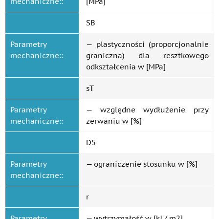
mechaniczne::
[MPa]
SB
Parametry
— plastyczności (proporcjonalnie
mechaniczne::
graniczna) dla resztkowego
odkształcenia w [MPa]
sT
Parametry
— względne wydłużenie przy
mechaniczne::
zerwaniu w [%]
D5
Parametry
— ograniczenie stosunku w [%]
mechaniczne::
r
Parametry
— wytrzymałość w [kJ / m2]