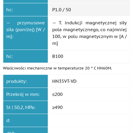
hc:
P1.0 / 50
— przymusowe
— T. indukcji magnetycznej siły
siła (poniżej) [W /
pola magnetycznego, co najmniej
m]:
100, w polu magnetycznym w [A /
m]
hc:
B100
Właściwości mechaniczne w temperaturze 20 ° C HN60M.
produkty:
HN35VT-VD
Przekrój w mm:
≤200
St | S0,2, MPa:
≥490
d: