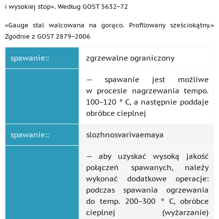
i wysokiej stop». Według GOST 5632−72
«Gauge stal walcowana na gorąco. Profilowany sześciokątny.»
Zgodnie z GOST 2879−2006
spawanie::
zgrzewalne ograniczony
— spawanie jest możliwe
w procesie nagrzewania tempo.
100−120 ° C, a następnie poddaje
obróbce cieplnej
spawanie::
slozhnosvarivaemaya
— aby uzyskać wysoką jakość
połączeń spawanych, należy
wykonać dodatkowe operacje:
podczas spawania ogrzewania
do temp. 200−300 ° C, obróbce
cieplnej (wyżarzanie)