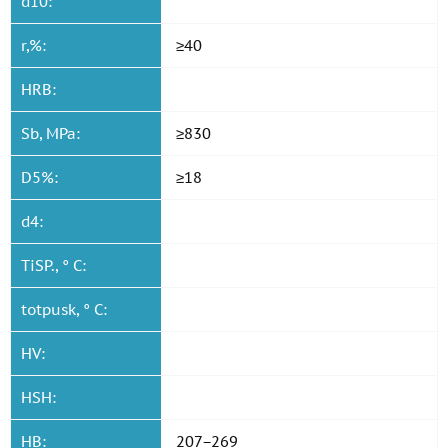
d10:
r,%:
≥40
HRB:
Sb, MPa:
≥830
D5%:
≥18
d4:
TiSP., ° C:
totpusk, ° C:
HV:
HSH:
HB:
207−269