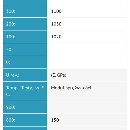
300:
1100
200:
1050
100:
1020
20:
0:
U rev.:
(E, GPa)
Temp. Testy, w °
Moduł sprężystości
C:
900:
800:
150