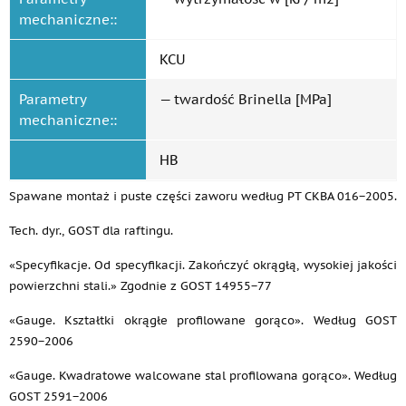
mechaniczne::
KCU
Parametry
— twardość Brinella [MPa]
mechaniczne::
HB
Spawane montaż i puste części zaworu według PT CKBA 016−2005.
Tech. dyr., GOST dla raftingu.
«Specyfikacje. Od specyfikacji. Zakończyć okrągłą, wysokiej jakości
powierzchni stali.» Zgodnie z GOST 14955−77
«Gauge. Kształtki okrągłe profilowane gorąco». Według GOST
2590−2006
«Gauge. Kwadratowe walcowane stal profilowana gorąco». Według
GOST 2591−2006