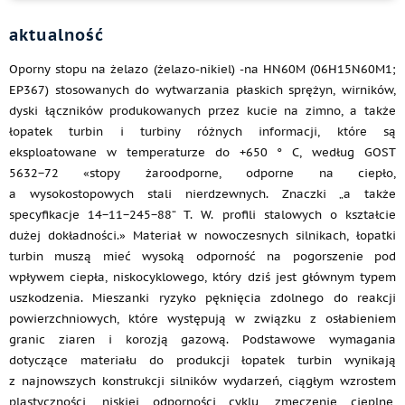
aktualność
Oporny stopu na żelazo (żelazo-nikiel) -na HN60M (06H15N60M1;
EP367) stosowanych do wytwarzania płaskich sprężyn, wirników,
dyski łączników produkowanych przez kucie na zimno, a także
łopatek turbin i turbiny różnych informacji, które są
eksploatowane w temperaturze do +650 ° C, według GOST
5632−72 «stopy żaroodporne, odporne na ciepło,
a wysokostopowych stali nierdzewnych. Znaczki „a także
specyfikacje 14−11−245−88“ T. W. profili stalowych o kształcie
dużej dokładności.» Materiał w nowoczesnych silnikach, łopatki
turbin muszą mieć wysoką odporność na pogorszenie pod
wpływem ciepła, niskocyklowego, który dziś jest głównym typem
uszkodzenia. Mieszanki ryzyko pęknięcia zdolnego do reakcji
powierzchniowych, które występują w związku z osłabieniem
granic ziaren i korozją gazową. Podstawowe wymagania
dotyczące materiału do produkcji łopatek turbin wynikają
z najnowszych konstrukcji silników wydarzeń, ciągłym wzrostem
plastyczności, niskiej odporności cyklu, zmęczenie cieplne,