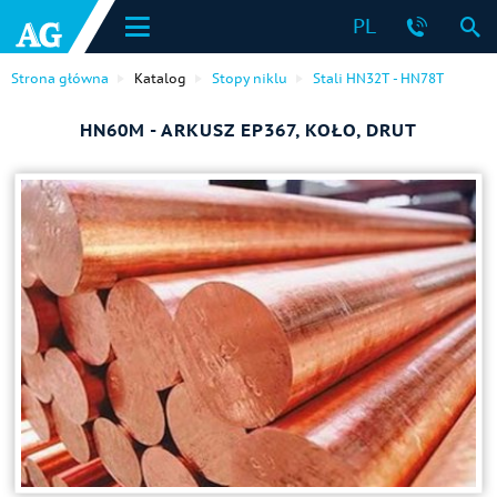
PL
Strona główna
Katalog
Stopy niklu
Stali HN32T - HN78T
HN60M - ARKUSZ EP367, KOŁO, DRUT