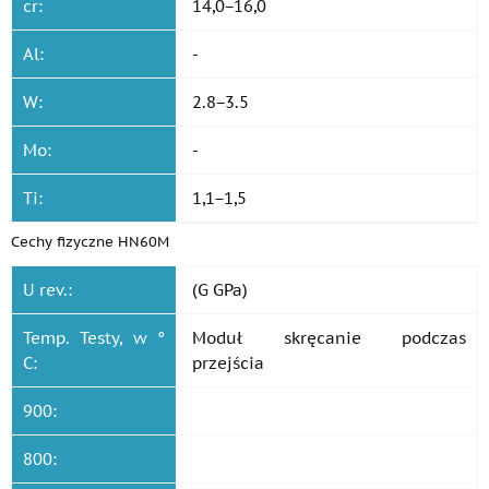
cr:
14,0−16,0
Al:
-
W:
2.8−3.5
Mo:
-
Ti:
1,1−1,5
Cechy fizyczne HN60M
U rev.:
(G GPa)
Temp. Testy, w °
Moduł skręcanie podczas
C:
przejścia
900:
800: