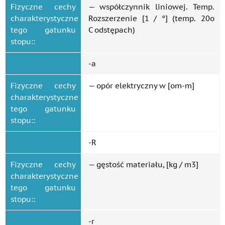
Fizyczne cechy
— współczynnik liniowej. Temp.
charakterystyczne
Rozszerzenie [1 / °] (temp. 20o
tego gatunku
C odstępach)
stopu::
-a
Fizyczne cechy
— opór elektryczny w [om-m]
charakterystyczne
tego gatunku
stopu::
-R
Fizyczne cechy
— gęstość materiału, [kg / m3]
charakterystyczne
tego gatunku
stopu::
-r