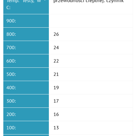
Temp. Testy, w °
przewodności cieplnej. czynnik
C:
900:
800:
26
700:
24
600:
22
500:
21
400:
19
300:
17
200:
16
100:
13