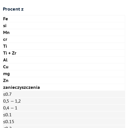
Procent z
Fe
si
Mn
cr
Ti
Ti + Zr
Al
Cu
mg
Zn
zanieczyszczenia
≤0.7
0,5 — 1,2
0,4 — 1
≤0.1
≤0.15