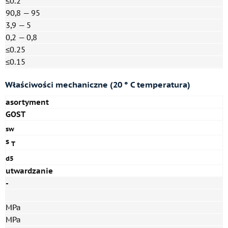
≤0.2
90,8 — 95
3,9 — 5
0,2 — 0,8
≤0.25
≤0.15
Właściwości mechaniczne (20 ° C temperatura)
asortyment
GOST
sw
s
T
d5
utwardzanie
-
MPa
MPa