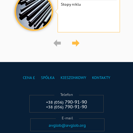
Stopy niklu
CENA £
SPÓŁKA
KIESZONKOWY
KONTAKTY
Telefon
790-91-90
+38 (056)
790-91-90
+38 (056)
E-mail
avglob@avglob.org