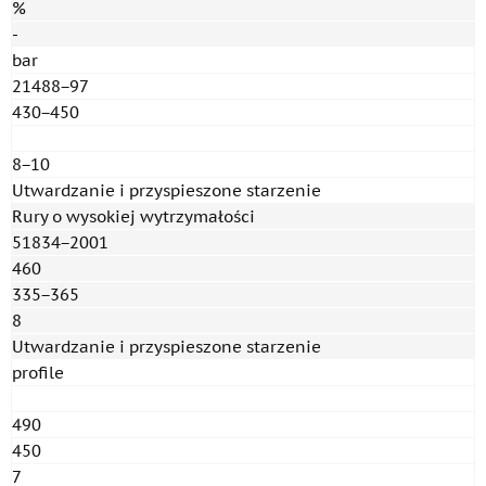
%
-
bar
21488−97
430−450
8−10
Utwardzanie i przyspieszone starzenie
Rury o wysokiej wytrzymałości
51834−2001
460
335−365
8
Utwardzanie i przyspieszone starzenie
profile
490
450
7