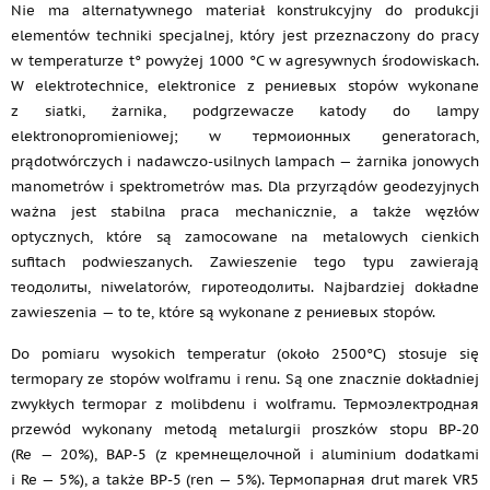
Nie ma alternatywnego materiał konstrukcyjny do produkcji
elementów techniki specjalnej, który jest przeznaczony do pracy
w temperaturze t° powyżej 1000 °C w agresywnych środowiskach.
W elektrotechnice, elektronice z рениевых stopów wykonane
z siatki, żarnika, podgrzewacze katody do lampy
elektronopromieniowej; w термоионных generatorach,
prądotwórczych i nadawczo-usilnych lampach — żarnika jonowych
manometrów i spektrometrów mas. Dla przyrządów geodezyjnych
ważna jest stabilna praca mechanicznie, a także węzłów
optycznych, które są zamocowane na metalowych cienkich
sufitach podwieszanych. Zawieszenie tego typu zawierają
теодолиты, niwelatorów, гиротеодолиты. Najbardziej dokładne
zawieszenia — to te, które są wykonane z рениевых stopów.
Do pomiaru wysokich temperatur (około 2500°C) stosuje się
termopary ze stopów wolframu i renu. Są one znacznie dokładniej
zwykłych termopar z molibdenu i wolframu. Термоэлектродная
przewód wykonany metodą metalurgii proszków stopu BP-20
(Re — 20%), BAP-5 (z кремнещелочной i aluminium dodatkami
i Re — 5%), a także BP-5 (ren — 5%). Термопарная drut marek VR5