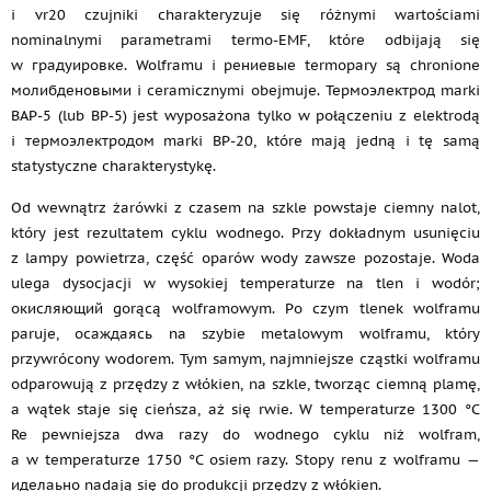
i vr20 czujniki charakteryzuje się różnymi wartościami
nominalnymi parametrami termo-EMF, które odbijają się
w градуировке. Wolframu i рениевые termopary są chronione
молибденовыми i ceramicznymi obejmuje. Термоэлектрод marki
BAP-5 (lub BP-5) jest wyposażona tylko w połączeniu z elektrodą
i термоэлектродом marki BP-20, które mają jedną i tę samą
statystyczne charakterystykę.
Od wewnątrz żarówki z czasem na szkle powstaje ciemny nalot,
który jest rezultatem cyklu wodnego. Przy dokładnym usunięciu
z lampy powietrza, część oparów wody zawsze pozostaje. Woda
ulega dysocjacji w wysokiej temperaturze na tlen i wodór;
окисляющий gorącą wolframowym. Po czym tlenek wolframu
paruje, осаждаясь na szybie metalowym wolframu, który
przywrócony wodorem. Tym samym, najmniejsze cząstki wolframu
odparowują z przędzy z włókien, na szkle, tworząc ciemną plamę,
a wątek staje się cieńsza, aż się rwie. W temperaturze 1300 °C
Re pewniejsza dwa razy do wodnego cyklu niż wolfram,
a w temperaturze 1750 °C osiem razy. Stopy renu z wolframu —
иделаьно nadają się do produkcji przędzy z włókien.