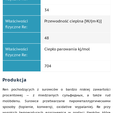
34
Właściwości
Przewodność cieplna [W/(m·K)]
fizyczne Re:
48
Właściwości
Ciepło parowania kj/mol
fizyczne Re:
704
Produkcja
Ren pochodzących z surowców o bardzo niskiej zawartości
procentowej — z miedzianych сульфидных, a także rud
molibdenu. Surowce przetwarzane пирометаллургическими
sposoby (topienie, konwersji, oxidative wypalanie). Re przy
wysokich temperaturach возгоняется w postaci tlenków, które