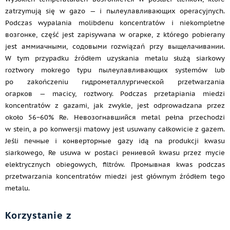
zatrzymują się w gazo — i пылеулавливающих operacyjnych.
Podczas wypalania molibdenu koncentratów i niekompletne
возгонке, część jest zapisywana w огарке, z którego pobierany
jest аммиачными, содовыми rozwiązań przy выщелачивании.
W tym przypadku źródłem uzyskania metalu służą siarkowy
roztwory mokrego typu пылеулавливающих systemów lub
po zakończeniu гидрометаллургической przetwarzania
огарков — macicy, roztwory. Podczas przetapiania miedzi
koncentratów z gazami, jak zwykle, jest odprowadzana przez
około 56−60% Re. Невозогнавшийся metal pełna przechodzi
w stein, a po konwersji matowy jest usuwany całkowicie z gazem.
Jeśli печные i конверторные gazy idą na produkcji kwasu
siarkowego, Re usuwa w postaci рениевой kwasu przez mycie
elektrycznych obiegowych, filtrów. Промывная kwas podczas
przetwarzania koncentratów miedzi jest głównym źródłem tego
metalu.
Korzystanie z