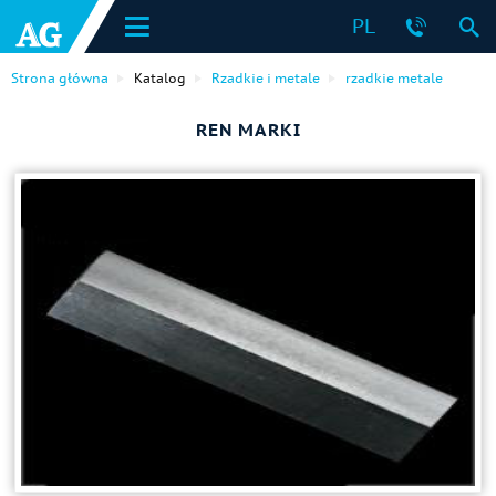
PL
Strona główna
Katalog
Rzadkie i metale
rzadkie metale
REN MARKI