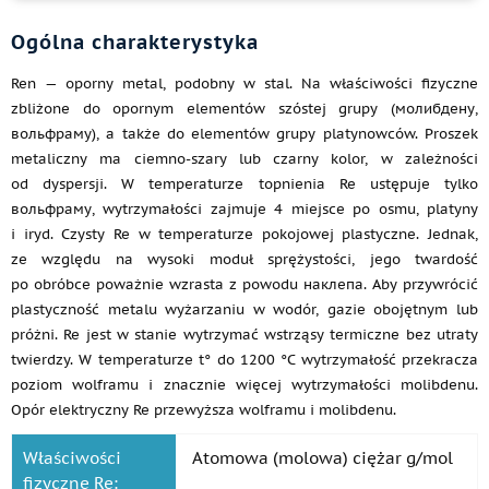
Ogólna charakterystyka
Ren — oporny metal, podobny w stal. Na właściwości fizyczne
zbliżone do opornym elementów szóstej grupy (молибдену,
вольфраму), a także do elementów grupy platynowców. Proszek
metaliczny ma ciemno-szary lub czarny kolor, w zależności
od dyspersji. W temperaturze topnienia Re ustępuje tylko
вольфраму, wytrzymałości zajmuje 4 miejsce po osmu, platyny
i iryd. Czysty Re w temperaturze pokojowej plastyczne. Jednak,
ze względu na wysoki moduł sprężystości, jego twardość
po obróbce poważnie wzrasta z powodu наклепа. Aby przywrócić
plastyczność metalu wyżarzaniu w wodór, gazie obojętnym lub
próżni. Re jest w stanie wytrzymać wstrząsy termiczne bez utraty
twierdzy. W temperaturze t° do 1200 °C wytrzymałość przekracza
poziom wolframu i znacznie więcej wytrzymałości molibdenu.
Opór elektryczny Re przewyższa wolframu i molibdenu.
Właściwości
Atomowa (molowa) ciężar g/mol
fizyczne Re: