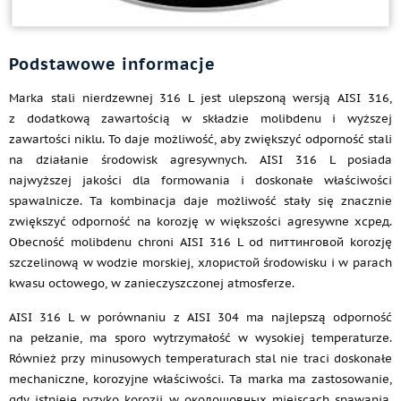
Podstawowe informacje
Marka stali nierdzewnej 316 L jest ulepszoną wersją AISI 316,
z dodatkową zawartością w składzie molibdenu i wyższej
zawartości niklu. To daje możliwość, aby zwiększyć odporność stali
na działanie środowisk agresywnych. AISI 316 L posiada
najwyższej jakości dla formowania i doskonałe właściwości
spawalnicze. Ta kombinacja daje możliwość stały się znacznie
zwiększyć odporność na korozję w większości agresywne хсред.
Obecność molibdenu chroni AISI 316 L od питтинговой korozję
szczelinową w wodzie morskiej, хлористой środowisku i w parach
kwasu octowego, w zanieczyszczonej atmosferze.
AISI 316 L w porównaniu z AISI 304 ma najlepszą odporność
na pełzanie, ma sporo wytrzymałość w wysokiej temperaturze.
Również przy minusowych temperaturach stal nie traci doskonałe
mechaniczne, korozyjne właściwości. Ta marka ma zastosowanie,
gdy istnieje ryzyko korozji w околошовных miejscach spawania.