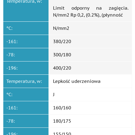
Temperatura, w:
Limit odporny na zagięcia.
N/mm2 Rp 0,2, (0.2%), (płynność
°C:
N/mm2
-161:
380/220
-78:
300/180
-196:
400/220
Temperatura, w:
Lepkość uderzeniowa
°C:
J
-161:
160/160
-78:
180/175
-196:
155/150