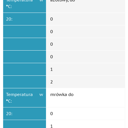
°
C:
20:
0
0
0
0
1
2
Temperatura w
mrówka do
°
C:
20:
0
1