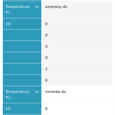
Temperatura w
azotowy, do
°
C:
20:
0
0
0
0
2
0
Temperatura w
mrówka do
°
C:
20:
0