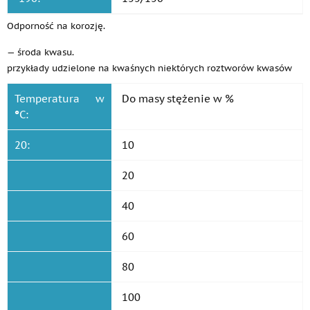
Odporność na korozję.
— środa kwasu.
przykłady udzielone na kwaśnych niektórych roztworów kwasów
Temperatura w
Do masy stężenie w %
°
C:
20:
10
20
40
60
80
100