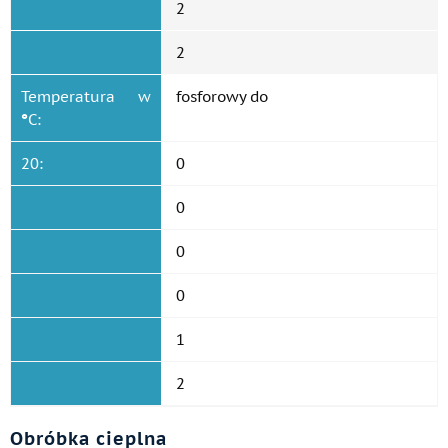
2
2
Temperatura w
fosforowy do
°
C:
20:
0
0
0
0
1
2
Obróbka cieplna