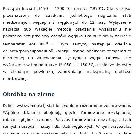
Początek kucia t°.1150 — 1200 °C, koniec. t°.950°C. Okres czasu,
przeznaczony do uzyskania jednolitego nagrzaniu stali
nierdzewnych więcej, niż węglowych do 12 razy. Wyłączenie
napięcia (lub wakacje) metodą osadzania wyżarzaniu nie
pokazano bez przejawy osadów węglika znajduje się w zakresie
o
temperatur 450−800
C. Tym samym, następuje odejście
od межгранулированной korozji. Płynne obniżenie temperatury
niezbędnej do zapewnienia dystrybucji węgla. Odbywa się
wyżarzanie w temperaturze t°1050 — 1150 °C, a chłodzenie ostry
w chłodnym powietrzu, zapewniając maksymalną giętkość
nierdzewnej.
Obróbka na zimno
Dzięki wytrzymałości, stal ta znajduje różnorodne zastosowanie.
Wspólne działania obejmują gięcie, formowanie rozciąganie,
rotacji i głęboki rysunek. Podczas formowania korzystają z tych
samych narzędzi, maszyn dla stali węglowych. W tym przypadku,
wymaga znacznie większej siły do około 1,5−2 razy. To daje