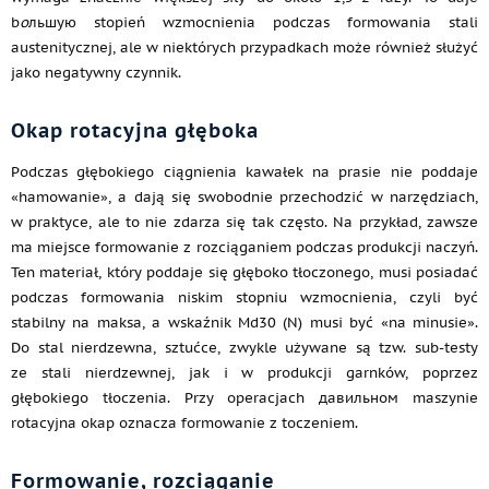
b
o
льшую stopień wzmocnienia podczas formowania stali
austenitycznej, ale w niektórych przypadkach może również służyć
jako negatywny czynnik.
Okap rotacyjna głęboka
Podczas głębokiego ciągnienia kawałek na prasie nie poddaje
«hamowanie», a dają się swobodnie przechodzić w narzędziach,
w praktyce, ale to nie zdarza się tak często. Na przykład, zawsze
ma miejsce formowanie z rozciąganiem podczas produkcji naczyń.
Ten materiał, który poddaje się głęboko tłoczonego, musi posiadać
podczas formowania niskim stopniu wzmocnienia, czyli być
stabilny na maksa, a wskaźnik Md30 (N) musi być «na minusie».
Do stal nierdzewna, sztućce, zwykle używane są tzw. sub-testy
ze stali nierdzewnej, jak i w produkcji garnków, poprzez
głębokiego tłoczenia. Przy operacjach давильном maszynie
rotacyjna okap oznacza formowanie z toczeniem.
Formowanie, rozciąganie