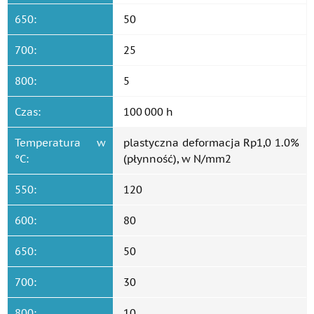
650:
50
700:
25
800:
5
Czas:
100 000 h
Temperatura w
plastyczna deformacja Rp1,0 1.0%
°C:
(płynność), w N/mm2
550:
120
600:
80
650:
50
700:
30
800:
10