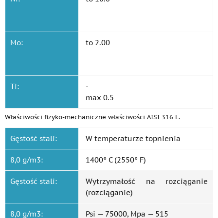
Mo:
to 2.00
Ti:
-
max 0.5
Właściwości fizyko-mechaniczne właściwości AISI 316 L.
Gęstość stali:
W temperaturze topnienia
8,0 g/m3:
1400° C (2550° F)
Gęstość stali:
Wytrzymałość na rozciąganie
(rozciąganie)
8,0 g/m3:
Psi — 75000, Mpa — 515