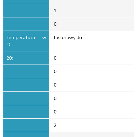
1
0
Temperatura w
fosforowy do
°
C:
20:
0
0
0
0
0
2