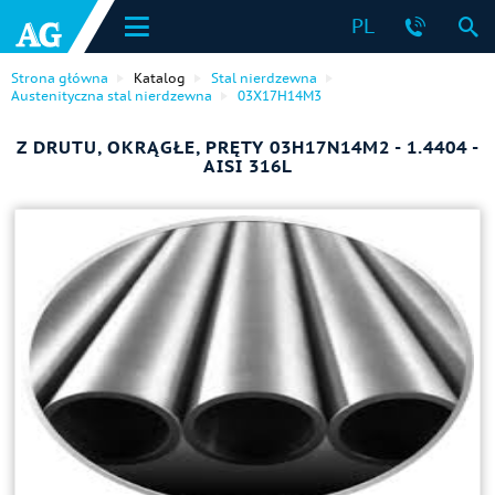
PL
Strona główna
Katalog
Stal nierdzewna
Austenityczna stal nierdzewna
03Х17Н14М3
Z DRUTU, OKRĄGŁE, PRĘTY 03H17N14M2 - 1.4404 -
AISI 316L