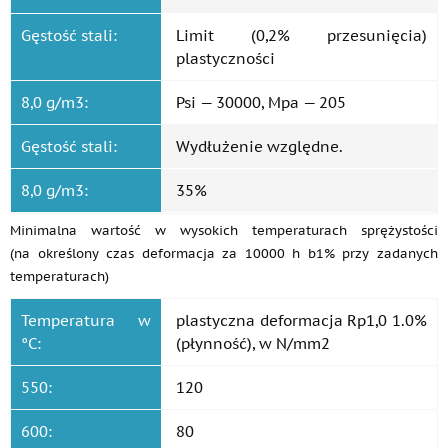
Gęstość stali:
Limit (0,2% przesunięcia)
plastyczności
8,0 g/m3:
Psi — 30000, Mpa — 205
Gęstość stali:
Wydłużenie względne.
8,0 g/m3:
35%
Minimalna wartość w wysokich temperaturach sprężystości
(na określony czas deformacja za 10000 h b1% przy zadanych
temperaturach)
Temperatura w
plastyczna deformacja Rp1,0 1.0%
°C:
(płynność), w N/mm2
550:
120
600:
80