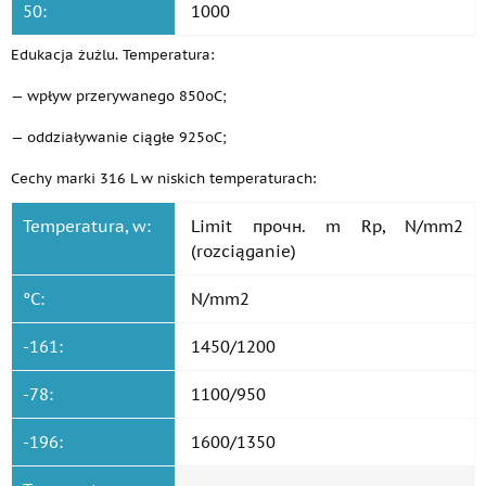
50:
1000
Edukacja żużlu. Temperatura:
— wpływ przerywanego 850oC;
— oddziaływanie ciągłe 925oC;
Cechy marki 316 L w niskich temperaturach:
Temperatura, w:
Limit прочн. m Rp, N/mm2
(rozciąganie)
°C:
N/mm2
-161:
1450/1200
-78:
1100/950
-196:
1600/1350