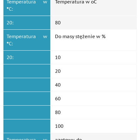
Temperatura w
Temperatura w oC
°
C:
20:
80
Temperatura w
Do masy stężenie w %
°
C:
20:
10
20
40
60
80
100
Temperatura w
azotowy, do