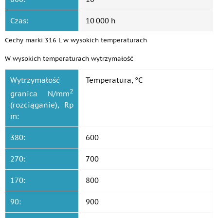
Czas:
10 000 h
Cechy marki 316 L w wysokich temperaturach
W wysokich temperaturach wytrzymałość
Wytrzymałość
Temperatura, °C
2
granica N/mm
(rozciąganie), Rp
m:
380:
600
270:
700
170:
800
90:
900