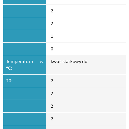
2
2
1
0
Temperatura w
kwas siarkowy do
°
C:
20:
2
2
2
2