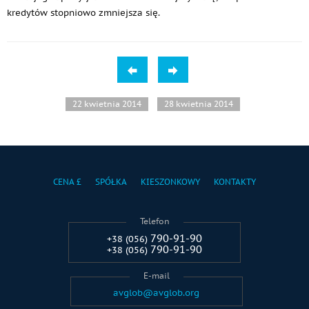
kredytów stopniowo zmniejsza się.
22 kwietnia 2014
28 kwietnia 2014
CENA £
SPÓŁKA
KIESZONKOWY
KONTAKTY
Telefon
790-91-90
+38 (056)
790-91-90
+38 (056)
E-mail
avglob@avglob.org