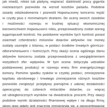
jak miedź, nikiel lub platyny, wspierać stabilność pracy giganta
nieżelaznych pozwoliło na wzrost kosztów palladu. Podobne
zasady odszkodowania i pozwolił Норильскому koncernu wyjść
w czysty plus z minimalnymi stratami. Do oceny swoich zasobów
i możliwości rozwoju w trudnej sytuacji ekonomicznej
kierownictwem Норильского niklu, przeprowadzony został szereg
аудиторский kontroli. Na podstawie wyników tych kontroli ponad
osiemset czterdzieści milionów dolarów aktywów nie money
zostały usunięte z bilansu, w postaci środków trwałych górniczo-
обогатительного i hutniczych. Przy okazji ocena ogólnego stanu
aktywów koncernu została przeprowadzona z uwzględnieniem
wszystkich sfer wpływów. W tym ocena dotyczyła udziałów
podstawowej produkcji w rozwoju wielu firm energetycznego
komory. Pomimo spadku zysków w czystej postaci, zmniejszenie
kapitału obrotowego i trwałego zmniejszenie różnych kosztów
pozwoliło zwiększyć przepływy pieniężne z udanej działalności
operacyjnej do czterech miliardów dolarów, co więcej
od ubiegłorocznych wyników na dwadzieścia procent. Przy okazji
podobne wyniki działalności finansowej wpływ i na długu firmy,
okres jego spłaty jest znacznie zmniejszyła się, a oprocentowanie