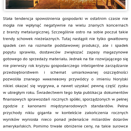
Stała tendencja spowolnienia gospodarki w ostatnim czasie nie
mogła nie wpłynąć negatywnie na wielu znanych koncernach
z branży metalurgicznej. Szczególnie ostro na sobie poczuł takie
trendy schowek nieżelaznych. Tutaj nastąpił nie tylko gwałtowny
spadek cen na rozmaite podstawowej produkcji, ale i spadek
popytu sprawiło, dostawców zwiększać zapasy magazynowe
gotowego do sprzedaży materiału. Jednak na tle rozwijającego się
nie pierwszy rok kryzysu gospodarczego inteligentne zarządzanie
przedsiębiorstwem i schemat umiarkowanej oszczędności
pozwoliła znanego никелевому przywódcy o imieniu Norylski
nikiel okazać się wygrywa, a nawet uzyskać pewną część zysku
w ubiegłym roku. Świadectwem tego była publikacja dokumentów
finansowych sprawozdań rocznych spółki, sporządzonych w pełnej
zgodzie z kanonami międzynarodowych standardów. Pełna
przychody niklu giganta w kontekście zakończenia rocznych
wyników wyniosła nieco ponad jedenaście miliardów dolarów
amerykańskich. Pomimo trwałe obniżenie ceny, na takie surowce