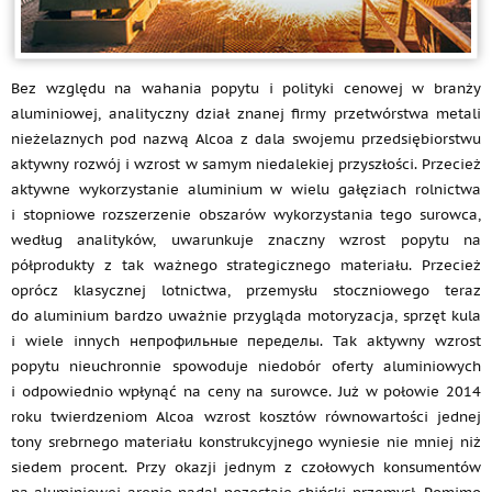
Bez względu na wahania popytu i polityki cenowej w branży
aluminiowej, analityczny dział znanej firmy przetwórstwa metali
nieżelaznych pod nazwą Alcoa z dala swojemu przedsiębiorstwu
aktywny rozwój i wzrost w samym niedalekiej przyszłości. Przecież
aktywne wykorzystanie aluminium w wielu gałęziach rolnictwa
i stopniowe rozszerzenie obszarów wykorzystania tego surowca,
według analityków, uwarunkuje znaczny wzrost popytu na
półprodukty z tak ważnego strategicznego materiału. Przecież
oprócz klasycznej lotnictwa, przemysłu stoczniowego teraz
do aluminium bardzo uważnie przygląda motoryzacja, sprzęt kula
i wiele innych непрофильные переделы. Tak aktywny wzrost
popytu nieuchronnie spowoduje niedobór oferty aluminiowych
i odpowiednio wpłynąć na ceny na surowce. Już w połowie 2014
roku twierdzeniom Alcoa wzrost kosztów równowartości jednej
tony srebrnego materiału konstrukcyjnego wyniesie nie mniej niż
siedem procent. Przy okazji jednym z czołowych konsumentów