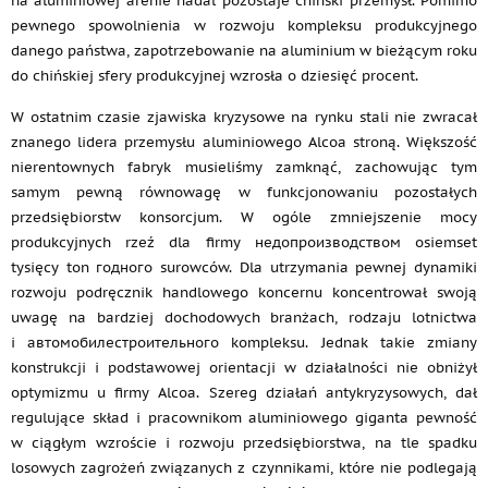
na aluminiowej arenie nadal pozostaje chiński przemysł. Pomimo
pewnego spowolnienia w rozwoju kompleksu produkcyjnego
danego państwa, zapotrzebowanie na aluminium w bieżącym roku
do chińskiej sfery produkcyjnej wzrosła o dziesięć procent.
W ostatnim czasie zjawiska kryzysowe na rynku stali nie zwracał
znanego lidera przemysłu aluminiowego Alcoa stroną. Większość
nierentownych fabryk musieliśmy zamknąć, zachowując tym
samym pewną równowagę w funkcjonowaniu pozostałych
przedsiębiorstw konsorcjum. W ogóle zmniejszenie mocy
produkcyjnych rzeź dla firmy недопроизводством osiemset
tysięcy ton годного surowców. Dla utrzymania pewnej dynamiki
rozwoju podręcznik handlowego koncernu koncentrował swoją
uwagę na bardziej dochodowych branżach, rodzaju lotnictwa
i автомобилестроительного kompleksu. Jednak takie zmiany
konstrukcji i podstawowej orientacji w działalności nie obniżył
optymizmu u firmy Alcoa. Szereg działań antykryzysowych, dał
regulujące skład i pracownikom aluminiowego giganta pewność
w ciągłym wzroście i rozwoju przedsiębiorstwa, na tle spadku
losowych zagrożeń związanych z czynnikami, które nie podlegają