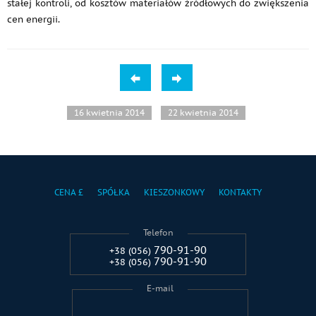
stałej kontroli, od kosztów materiałów źródłowych do zwiększenia
cen energii.
16 kwietnia 2014
22 kwietnia 2014
CENA £
SPÓŁKA
KIESZONKOWY
KONTAKTY
Telefon
790-91-90
+38 (056)
790-91-90
+38 (056)
E-mail