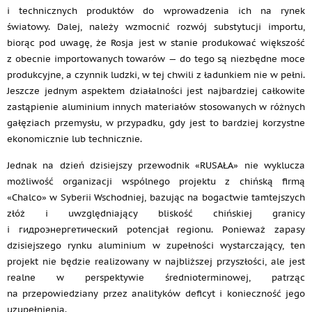
i technicznych produktów do wprowadzenia ich na rynek
światowy. Dalej, należy wzmocnić rozwój substytucji importu,
biorąc pod uwagę, że Rosja jest w stanie produkować większość
z obecnie importowanych towarów — do tego są niezbędne moce
produkcyjne, a czynnik ludzki, w tej chwili z ładunkiem nie w pełni.
Jeszcze jednym aspektem działalności jest najbardziej całkowite
zastąpienie aluminium innych materiałów stosowanych w różnych
gałęziach przemysłu, w przypadku, gdy jest to bardziej korzystne
ekonomicznie lub technicznie.
Jednak na dzień dzisiejszy przewodnik «RUSAŁA» nie wyklucza
możliwość organizacji wspólnego projektu z chińską firmą
«Chalco» w Syberii Wschodniej, bazując na bogactwie tamtejszych
złóż i uwzględniający bliskość chińskiej granicy
i гидроэнергетический potencjał regionu. Ponieważ zapasy
dzisiejszego rynku aluminium w zupełności wystarczający, ten
projekt nie będzie realizowany w najbliższej przyszłości, ale jest
realne w perspektywie średnioterminowej, patrząc
na przepowiedziany przez analityków deficyt i konieczność jego
uzupełnienia.