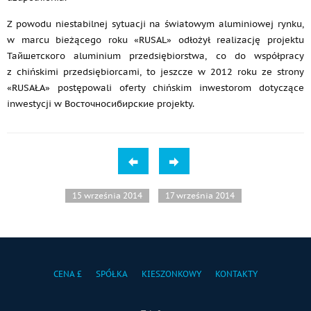
Z powodu niestabilnej sytuacji na światowym aluminiowej rynku,
w marcu bieżącego roku «RUSAL» odłożył realizację projektu
Тайшетского aluminium przedsiębiorstwa, co do współpracy
z chińskimi przedsiębiorcami, to jeszcze w 2012 roku ze strony
«RUSAŁA» postępowali oferty chińskim inwestorom dotyczące
inwestycji w Восточносибирские projekty.
15 września 2014
17 września 2014
CENA £
SPÓŁKA
KIESZONKOWY
KONTAKTY