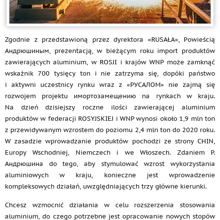
Zgodnie z przedstawioną przez dyrektora «RUSAŁA», Powieścią
Андрюшиным, prezentacją, w bieżącym roku import produktów
zawierających aluminium, w ROSJI i krajów WNP może zamknąć
wskaźnik 700 tysięcy ton i nie zatrzyma się, dopóki państwo
i aktywni uczestnicy rynku wraz z «РУСАЛОМ» nie zajmą się
rozwojem projektu имортозамещению na rynkach w kraju.
Na dzień dzisiejszy roczne ilości zawierającej aluminium
produktów w federacji ROSYJSKIEJ i WNP wynosi około 1,9 mln ton
z przewidywanym wzrostem do poziomu 2,4 mln ton do 2020 roku.
W zasadzie wprowadzanie produktów pochodzi ze strony CHIN,
Europy Wschodniej, Niemczech i we Włoszech. Zdaniem P.
Андрюшина do tego, aby stymulować wzrost wykorzystania
aluminiowych w kraju, konieczne jest wprowadzenie
kompleksowych działań, uwzględniających trzy główne kierunki.
Chcesz wzmocnić działania w celu rozszerzenia stosowania
aluminium, do czego potrzebne jest opracowanie nowych stopów