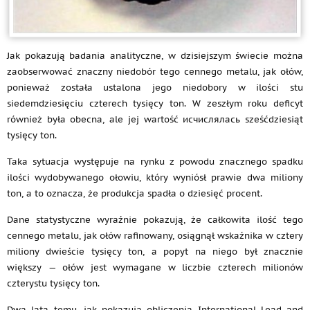
Jak pokazują badania analityczne, w dzisiejszym świecie można
zaobserwować znaczny niedobór tego cennego metalu, jak ołów,
ponieważ została ustalona jego niedobory w ilości stu
siedemdziesięciu czterech tysięcy ton. W zeszłym roku deficyt
również była obecna, ale jej wartość исчислялась sześćdziesiąt
tysięcy ton.
Taka sytuacja występuje na rynku z powodu znacznego spadku
ilości wydobywanego ołowiu, który wyniósł prawie dwa miliony
ton, a to oznacza, że produkcja spadła o dziesięć procent.
Dane statystyczne wyraźnie pokazują, że całkowita ilość tego
cennego metalu, jak ołów rafinowany, osiągnął wskaźnika w cztery
miliony dwieście tysięcy ton, a popyt na niego był znacznie
większy — ołów jest wymagane w liczbie czterech milionów
czterystu tysięcy ton.
Dwa lata temu, jak pokazują obliczenia International Lead and