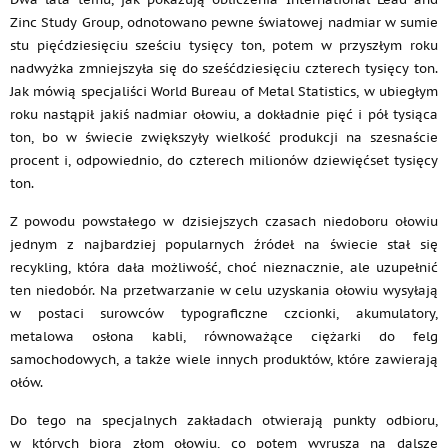
Zinc Study Group, odnotowano pewne światowej nadmiar w sumie
stu pięćdziesięciu sześciu tysięcy ton, potem w przyszłym roku
nadwyżka zmniejszyła się do sześćdziesięciu czterech tysięcy ton.
Jak mówią specjaliści World Bureau of Metal Statistics, w ubiegłym
roku nastąpił jakiś nadmiar ołowiu, a dokładnie pięć i pół tysiąca
ton, bo w świecie zwiększyły wielkość produkcji na szesnaście
procent i, odpowiednio, do czterech milionów dziewięćset tysięcy
ton.
Z powodu powstałego w dzisiejszych czasach niedoboru ołowiu
jednym z najbardziej popularnych źródeł na świecie stał się
recykling, która dała możliwość, choć nieznacznie, ale uzupełnić
ten niedobór. Na przetwarzanie w celu uzyskania ołowiu wysyłają
w postaci surowców typograficzne czcionki, akumulatory,
metalowa osłona kabli, równoważące ciężarki do felg
samochodowych, a także wiele innych produktów, które zawierają
ołów.
Do tego na specjalnych zakładach otwierają punkty odbioru,
w których biorą złom ołowiu, co potem wyrusza na dalsze