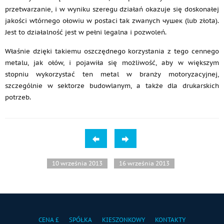
przetwarzanie, i w wyniku szeregu działań okazuje się doskonałej
jakości wtórnego ołowiu w postaci tak zwanych чушек (lub złota).
Jest to działalność jest w pełni legalna i pozwoleń.
Właśnie dzięki takiemu oszczędnego korzystania z tego cennego
metalu, jak ołów, i pojawiła się możliwość, aby w większym
stopniu wykorzystać ten metal w branży motoryzacyjnej,
szczególnie w sektorze budowlanym, a także dla drukarskich
potrzeb.
10 września 2013
16 września 2013
CENA £
SPÓŁKA
KIESZONKOWY
KONTAKTY