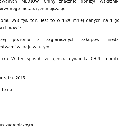
izowanych MEDIÓW, Chiny znacznie obniżył wskaźniki
zerwonego metalu», zmniejszając
iomu 298 tys. ton. Jest to o 15% mniej danych na 1-go
ku i prawie
żej poziomu z zagranicznych zakupów miedzi
rstwami w kraju w lutym
roku. W ten sposób, że ujemna dynamika CHRL importu
początku 2013
 To na
lu» zagranicznym