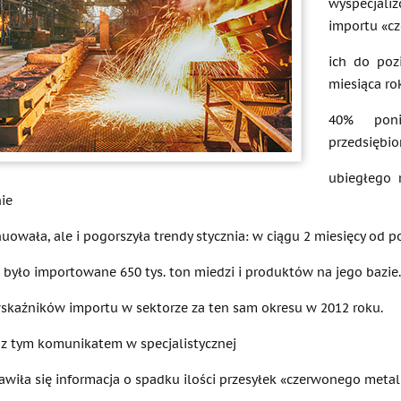
wyspecjal
importu «c
ich do poz
miesiąca ro
40% poni
przedsiębio
ubiegłego 
ie
uowała, ale i pogorszyła trendy stycznia: w ciągu 2 miesięcy od 
 było importowane 650 tys. ton miedzi i produktów na jego bazie.
skaźników importu w sektorze za ten sam okresu w 2012 roku.
z tym komunikatem w specjalistycznej
jawiła się informacja o spadku ilości przesyłek «czerwonego meta