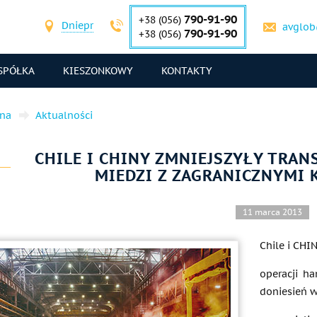
790-91-90
+38 (056)
Dniepr
avglob
790-91-90
+38 (056)
SPÓŁKA
KIESZONKOWY
KONTAKTY
wna
Aktualności
CHILE I CHINY ZMNIEJSZYŁY TRA
MIEDZI Z ZAGRANICZNYMI
11 marca 2013
Chile i CHI
operacji h
doniesień 