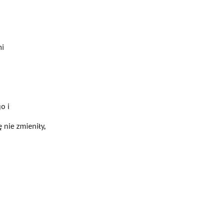
mi
o i
nie zmieniły,