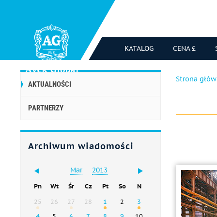
KATALOG
CENA £
Strona głó
AKTUALNOŚCI
PARTNERZY
Archiwum wiadomości
Mar
2013
Pn
Wt
Śr
Cz
Pt
So
N
25
26
27
28
1
2
3
4
5
6
7
8
9
10