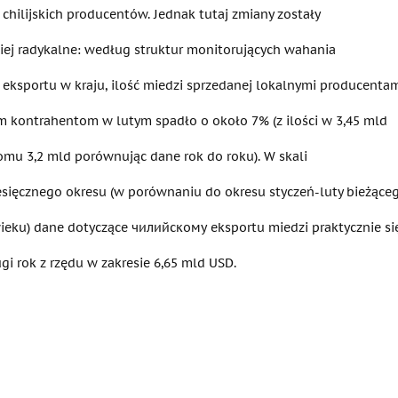
chilijskich producentów. Jednak tutaj zmiany zostały
iej radykalne: według struktur monitorujących wahania
eksportu w kraju, ilość miedzi sprzedanej lokalnymi producenta
m kontrahentom w lutym spadło o około 7% (z ilości w 3,45 mld
omu 3,2 mld porównując dane rok do roku). W skali
ięcznego okresu (w porównaniu do okresu styczeń-luty bieżąceg
ieku) dane dotyczące чилийскому eksportu miedzi praktycznie się 
gi rok z rzędu w zakresie 6,65 mld USD.