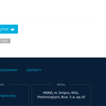
ĘPNY
a 2013
IESZONKOWY
KONTAKTY
ail
Adres
49000, m. Dnipro, WUL.
vglob.org
Podchorążych, Bud. 3-a, op.10