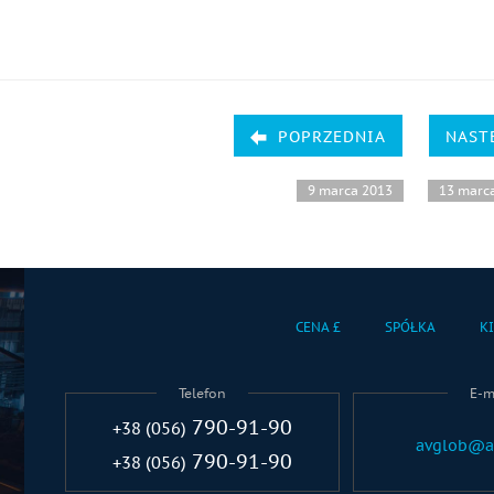
POPRZEDNIA
NAST
9 marca 2013
13 marc
CENA £
SPÓŁKA
K
Telefon
E-m
790-91-90
+38 (056)
avglob@a
790-91-90
+38 (056)