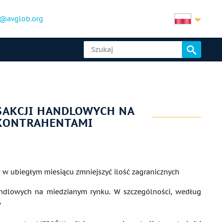
@avglob.org
NSAKCJI HANDLOWYCH NA
 KONTRAHENTAMI
N w ubiegłym miesiącu zmniejszyć ilość zagranicznych
andlowych na miedzianym rynku. W szczególności, według
w