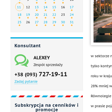
11
12
13
14
15
16
17
18
19
20
21
22
23
24
25
26
27
28
29
30
31
Konsultant
w sektorze n
ALEXEY
Zespół sprzedaży
tylko kontyn
727-19-11
+38 (093)
roku w kraju
Zadaj pytanie
28% mniej w
Równolegle 
Subskrypcja na cenników i
w prasie po
promocje