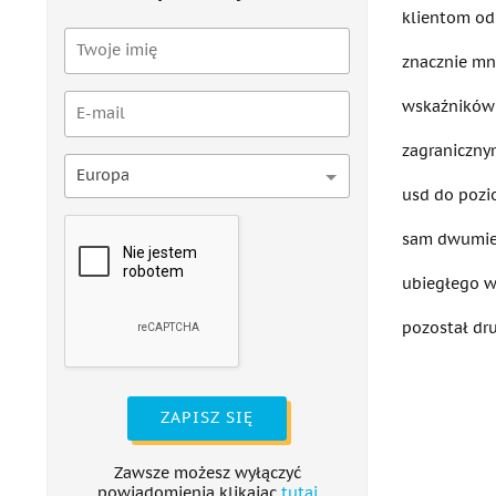
klientom od 
znacznie mn
wskaźników 
zagraniczny
Europa
usd do pozi
sam dwumies
ubiegłego w
pozostał dru
ZAPISZ SIĘ
Zawsze możesz wyłączyć
powiadomienia klikając
tutaj