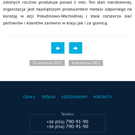
zdolnych rocznie produkuje ponad 1 mln. Ton stali nierdzewnej,
organizacja jest największym producentem metalu odpornego na
korozję w Azji Południowo-Wschodniej i stale rozszerza sieć
partnerów i klientów zarówno w kraju jak i za granicą.
31 sierpnia 2012
4 września 2012
CENA £
SPÓŁKA
KIESZONKOWY
KONTAKTY
Telefon
790-91-90
+38 (056)
790-91-90
+38 (056)