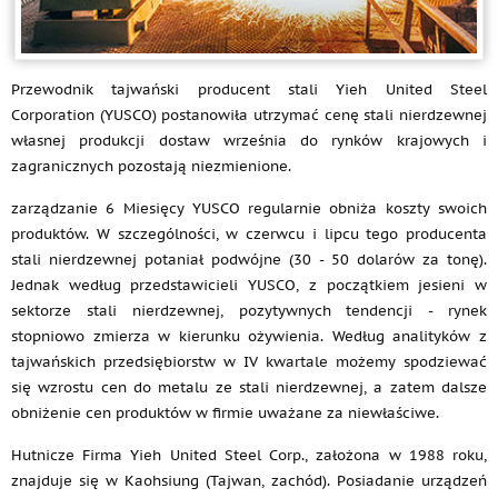
Przewodnik tajwański producent stali Yieh United Steel
Corporation (YUSCO) postanowiła utrzymać cenę stali nierdzewnej
własnej produkcji dostaw września do rynków krajowych i
zagranicznych pozostają niezmienione.
zarządzanie 6 Miesięcy YUSCO regularnie obniża koszty swoich
produktów. W szczególności, w czerwcu i lipcu tego producenta
stali nierdzewnej potaniał podwójne (30 - 50 dolarów za tonę).
Jednak według przedstawicieli YUSCO, z początkiem jesieni w
sektorze stali nierdzewnej, pozytywnych tendencji - rynek
stopniowo zmierza w kierunku ożywienia. Według analityków z
tajwańskich przedsiębiorstw w IV kwartale możemy spodziewać
się wzrostu cen do metalu ze stali nierdzewnej, a zatem dalsze
obniżenie cen produktów w firmie uważane za niewłaściwe.
Hutnicze Firma Yieh United Steel Corp., założona w 1988 roku,
znajduje się w Kaohsiung (Tajwan, zachód). Posiadanie urządzeń