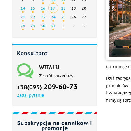
14
15
16
17
18
19
20
21
22
23
24
25
26
27
28
29
30
31
1
2
3
Konsultant
na korozję m
WITALIJ
Zespół sprzedaży
Dziś fabryk
209-60-73
produktów r
+38(095)
i w Мидлберг
Zadaj pytanie
firmy są spr
Subskrypcja na cenników i
promocje