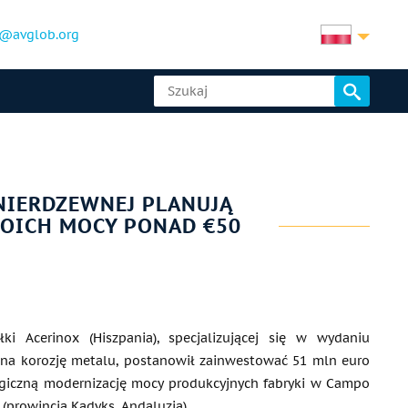
@avglob.org
NIERDZEWNEJ PLANUJĄ
OICH MOCY PONAD €50
łki Acerinox (Hiszpania), specjalizującej się w wydaniu
na korozję metalu, postanowił zainwestować 51 mln euro
giczną modernizację mocy produkcyjnych fabryki w Campo
 (prowincja Kadyks, Andaluzja).