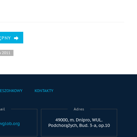
ĘPNY
a 2011
IESZONKOWY
KONTAKTY
ail
Adres
49000, m. Dnipro, WUL.
vglob.org
Podchorążych, Bud. 3-a, op.10