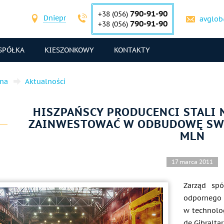
790-91-90
+38 (056)
Dniepr
avglob
790-91-90
+38 (056)
SPÓŁKA
KIESZONKOWY
KONTAKTY
wna
Aktualności
HISZPAŃSCY PRODUCENCI STALI 
ZAINWESTOWAĆ W ODBUDOWĘ SW
MLN
17 marca 2011
Zarząd spó
odpornego 
w technolo
de Gibraltar