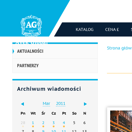
KATALOG
CENA £
Strona głó
AKTUALNOŚCI
PARTNERZY
Archiwum wiadomości
Mar
2011
Pn
Wt
Śr
Cz
Pt
So
N
28
1
2
3
4
5
6
7
8
9
10
11
12
13