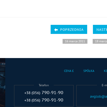
POPRZEDNIA
NAST
16 marca 2011
18 marc
CENA £
SPÓŁKA
K
Telefon
E-m
790-91-90
+38 (056)
avglob@a
790-91-90
+38 (056)