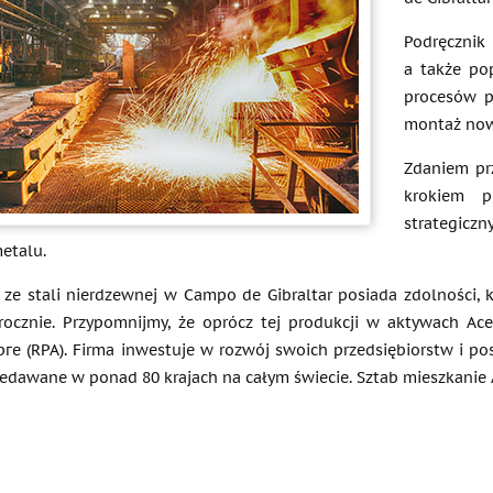
Podręcznik
a także po
procesów pr
montaż nowe
Zdaniem prz
krokiem p
strategicz
etalu.
a ze stali nierdzewnej w Campo de Gibraltar posiada zdolności,
ocznie. Przypomnijmy, że oprócz tej produkcji w aktywach Acer
е (RPA). Firma inwestuje w rozwój swoich przedsiębiorstw i posi
zedawane w ponad 80 krajach na całym świecie. Sztab mieszkanie A