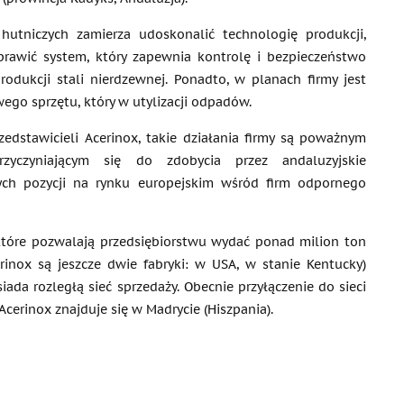
 hutniczych zamierza udoskonalić technologię produkcji,
prawić system, który zapewnia kontrolę i bezpieczeństwo
odukcji stali nierdzewnej. Ponadto, w planach firmy jest
go sprzętu, który w utylizacji odpadów.
edstawicieli Acerinox, takie działania firmy są poważnym
rzyczyniającym się do zdobycia przez andaluzyjskie
nych pozycji na rynku europejskim wśród firm odpornego
 które pozwalają przedsiębiorstwu wydać ponad milion ton
inox są jeszcze dwie fabryki: w USA, w stanie Kentucky)
ada rozległą sieć sprzedaży. Obecnie przyłączenie do sieci
cerinox znajduje się w Madrycie (Hiszpania).