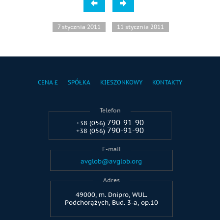
7 stycznia 2011
11 stycznia 2011
CENA £
SPÓŁKA
KIESZONKOWY
KONTAKTY
Telefon
790-91-90
+38 (056)
790-91-90
+38 (056)
E-mail
avglob@avglob.org
Adres
49000, m. Dnipro, WUL.
Podchorążych, Bud. 3-a, op.10