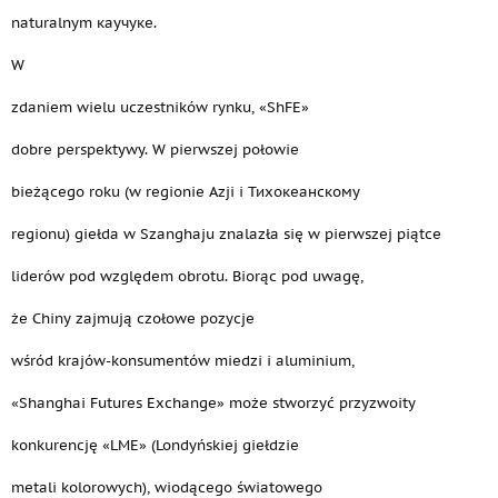
naturalnym каучуке.
W
zdaniem wielu uczestników rynku, «ShFE»
dobre perspektywy. W pierwszej połowie
bieżącego roku (w regionie Azji i Тихокеанскому
regionu) giełda w Szanghaju znalazła się w pierwszej piątce
liderów pod względem obrotu. Biorąc pod uwagę,
że Chiny zajmują czołowe pozycje
wśród krajów-konsumentów miedzi i aluminium,
«Shanghai Futures Exchange» może stworzyć przyzwoity
konkurencję «LME» (Londyńskiej giełdzie
metali kolorowych), wiodącego światowego