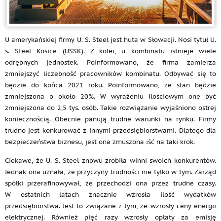
U amerykańskiej firmy U. S. Steel jest huta w Słowacji. Nosi tytuł U.
s. Steel Kosice (USSK). Z kolei, u kombinatu istnieje wiele
odrębnych jednostek. Poinformowano, że firma zamierza
zmniejszyć liczebność pracowników kombinatu. Odbywać się to
będzie do końca 2021 roku. Poinformowano, że stan będzie
zmniejszona o około 20%. W wyrażeniu ilościowym one być
zmniejszona do 2,5 tys. osób. Takie rozwiązanie wyjaśniono ostrej
koniecznością. Obecnie panują trudne warunki na rynku. Firmy
trudno jest konkurować z innymi przedsiębiorstwami. Dlatego dla
bezpieczeństwa biznesu, jest ona zmuszona iść na taki krok.
Ciekawe, że U. S. Steel znowu zrobiła winni swoich konkurentów.
Jednak ona uznała, że przyczyny trudności nie tylko w tym. Zarząd
spółki przerafinowywał, że przechodzi ona przez trudne czasy.
W ostatnich latach znacznie wzrosła ilość wydatków
przedsiębiorstwa. Jest to związane z tym, że wzrosły ceny energii
elektrycznej. Również pięć razy wzrosły opłaty za emisję