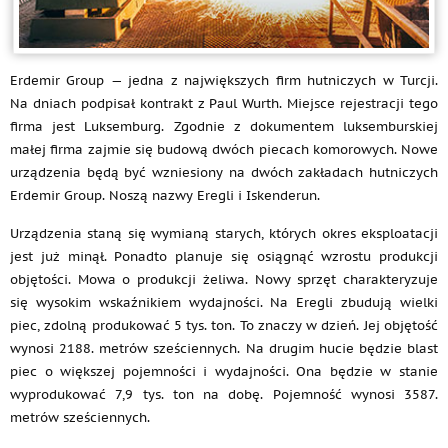
Erdemir Group — jedna z największych firm hutniczych w Turcji.
Na dniach podpisał kontrakt z Paul Wurth. Miejsce rejestracji tego
firma jest Luksemburg. Zgodnie z dokumentem luksemburskiej
małej firma zajmie się budową dwóch piecach komorowych. Nowe
urządzenia będą być wzniesiony na dwóch zakładach hutniczych
Erdemir Group. Noszą nazwy Eregli i Iskenderun.
Urządzenia staną się wymianą starych, których okres eksploatacji
jest już minął. Ponadto planuje się osiągnąć wzrostu produkcji
objętości. Mowa o produkcji żeliwa. Nowy sprzęt charakteryzuje
się wysokim wskaźnikiem wydajności. Na Eregli zbudują wielki
piec, zdolną produkować 5 tys. ton. To znaczy w dzień. Jej objętość
wynosi 2188. metrów sześciennych. Na drugim hucie będzie blast
piec o większej pojemności i wydajności. Ona będzie w stanie
wyprodukować 7,9 tys. ton na dobę. Pojemność wynosi 3587.
metrów sześciennych.