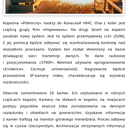
Kopalnia «Północny» należy do Кольской MMC. Ona z kolei jest
częścią grupy firm «Норникель». Na drugi dzień na kopalni
zarabiał nowy system. Jest to system przemysłowej cctv (SUW).
Z jej pomocą będzie odbywać się scentralizowaną kontrolę nad
wszystkimi procesami. System ten został stworzony na bazie
działającej sieci transmisji danych. To dane radiowej
i pozycjonowania «STRIP». Również używane oprogramowanie
«Evidence». Cechuje uniwersalność. Nagrywanie będzie
prowadzone IP-kamery video, charakteryzuje się wysokiej
rozdzielczości.
Obecnie zamontowano 28 kamer. Ich usytuowano w różnych
częściach kopalni. Kamery na stokach w kopalni, na miejscach
postoju pojazdów. Jeszcze kilka zainstalowana na dennych
rozładunku i obiektach na powierzchni. Uzyskane informacje
z kamer trafiają na monitor górskiego menedżera. Proces odbywa
się w czasie rzeczywistym. Archiwizacja otrzymanych informacji