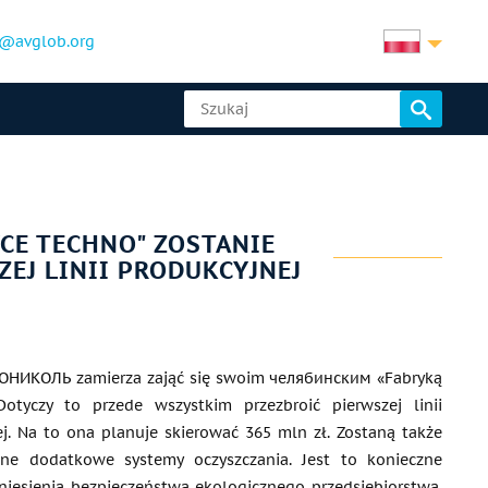
@avglob.org
CE TECHNO" ZOSTANIE
EJ LINII PRODUKCYJNEJ
ОНИКОЛЬ zamierza zająć się swoim челябинским «Fabryką
otyczy to przede wszystkim przezbroić pierwszej linii
j. Na to ona planuje skierować 365 mln zł. Zostaną także
e dodatkowe systemy oczyszczania. Jest to konieczne
niesienia bezpieczeństwa ekologicznego przedsiębiorstwa.