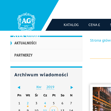
KATALOG
CENA £
Strona głó
AKTUALNOŚCI
PARTNERZY
Archiwum wiadomości
Kw
2019
Pn
Wt
Śr
Cz
Pt
So
N
1
2
3
4
5
6
7
8
9
10
11
12
13
14