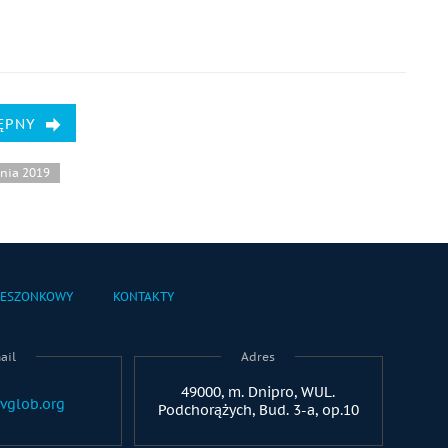
ĘPNY
tnia 2019
IESZONKOWY
KONTAKTY
ail
Adres
49000, m. Dnipro, WUL.
vglob.org
Podchorążych, Bud. 3-a, op.10