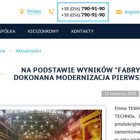
790-91-90
+38 (056)
Dniepr
avglob
790-91-90
+38 (056)
SPÓŁKA
KIESZONKOWY
KONTAKTY
wna
Aktualności
NA PODSTAWIE WYNIKÓW "FABRY
DOKONANA MODERNIZACJA PIERWSZ
12 kwietnia 2019
Firma ТЕХН
TECHNO». D
produkcyjne
zamontowan
w celu pod