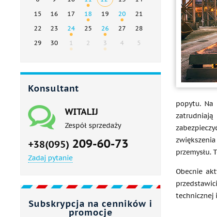
15
16
17
18
19
20
21
22
23
24
25
26
27
28
29
30
1
2
3
4
5
Konsultant
popytu. Na 
WITALIJ
zatrudniają
Zespół sprzedaży
zabezpiecz
zwiększenia
209-60-73
+38(095)
przemysłu. T
Zadaj pytanie
Obecnie akt
przedstawic
technicznej 
Subskrypcja na cenników i
promocje