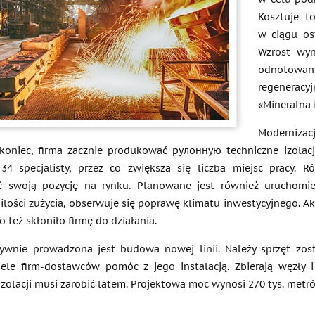
Kosztuje t
w ciągu ost
Wzrost wyn
odnotowa
regeneracyj
«Mineralna
Modernizac
koniec, firma zacznie produkować рулонную techniczne izolac
 34 specjalisty, przez co zwiększa się liczba miejsc pracy
yć swoją pozycję na rynku. Planowane jest również uruchomi
 ilości zużycia, obserwuje się poprawę klimatu inwestycyjnego. 
o też skłoniło firmę do działania.
ywnie prowadzona jest budowa nowej linii. Należy sprzęt zosta
iele firm-dostawców pomóc z jego instalacją. Zbierają węzły 
izolacji musi zarobić latem. Projektowa moc wynosi 270 tys. metr