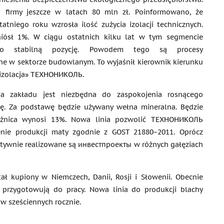
o firmy jeszcze w latach 80 mln zł. Poinformowano, że
atniego roku wzrosła ilość zużycia izolacji technicznych.
iósł 1%. W ciągu ostatnich kilku lat w tym segmencie
no stabilną pozycję. Powodem tego są procesy
ne w sektorze budowlanym. To wyjaśnił kierownik kierunku
 izolacja» ТЕХНОНИКОЛЬ.
ja zakładu jest niezbędna do zaspokojenia rosnącego
ję. Za podstawę będzie używany wełna mineralna. Będzie
. Różnica wynosi 13%. Nowa linia pozwolić ТЕХНОНИКОЛЬ
enie produkcji maty zgodnie z GOST 21880−2011. Oprócz
Aktywnie realizowane są инвестпроекты w różnych gałęziach
ł kupiony w Niemczech, Danii, Rosji i Słowenii. Obecnie
i przygotowują do pracy. Nowa linia do produkcji blachy
ów sześciennych rocznie.