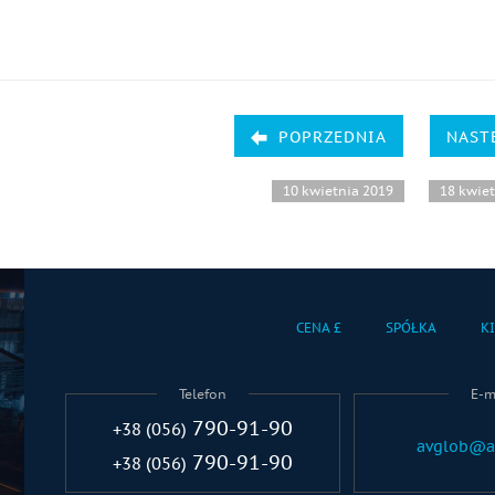
POPRZEDNIA
NAST
10 kwietnia 2019
18 kwie
CENA £
SPÓŁKA
K
Telefon
E-m
790-91-90
+38 (056)
avglob@a
790-91-90
+38 (056)