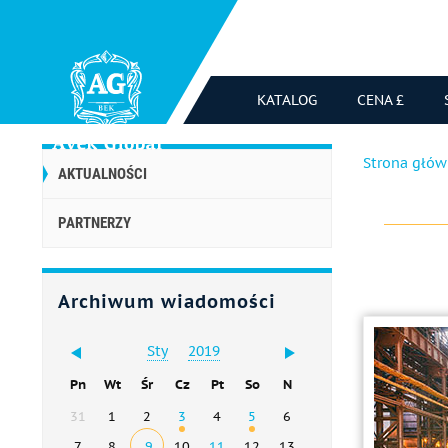
KATALOG
CENA £
Strona głó
AKTUALNOŚCI
PARTNERZY
Archiwum wiadomości
Sty
2019
Pn
Wt
Śr
Cz
Pt
So
N
31
1
2
3
4
5
6
7
8
9
10
11
12
13