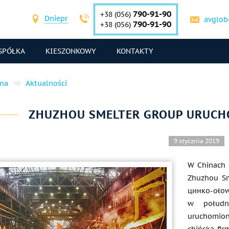
790-91-90
+38 (056)
Dniepr
avglob
790-91-90
+38 (056)
SPÓŁKA
KIESZONKOWY
KONTAKTY
wna
Aktualności
ZHUZHOU SMELTER GROUP URUCH
9 stycznia 2019
W Chinach 
Zhuzhou Sm
цинко-ołow
w południ
uruchomion