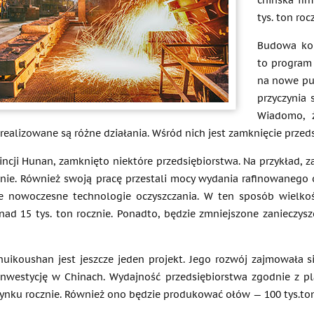
chińska fi
tys. ton roc
Budowa ko
to program 
na nowe pus
przyczynia 
Wiadomo, 
realizowane są różne działania. Wśród nich jest zamknięcie przed
incji Hunan, zamknięto niektóre przedsiębiorstwa. Na przykład,
cznie. Również swoją pracę przestali mocy wydania rafinowanego
 nowoczesne technologie oczyszczania. W ten sposób wielkość
nad 15 tys. ton rocznie. Ponadto, będzie zmniejszone zanieczysz
huikoushan jest jeszcze jeden projekt. Jego rozwój zajmowała si
inwestycję w Chinach. Wydajność przedsiębiorstwa zgodnie z pl
nku rocznie. Również ono będzie produkować ołów — 100 tys.ton