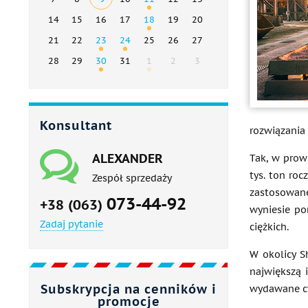
14
15
16
17
18
19
20
21
22
23
24
25
26
27
28
29
30
31
1
2
3
Konsultant
rozwiązania 
ALEXANDER
Tak, w prow
tys. ton ro
Zespół sprzedaży
zastosowane
073-44-92
+38 (063)
wyniesie po
Zadaj pytanie
ciężkich.
W okolicy S
największą 
Subskrypcja na cenników i
wydawane cy
promocje