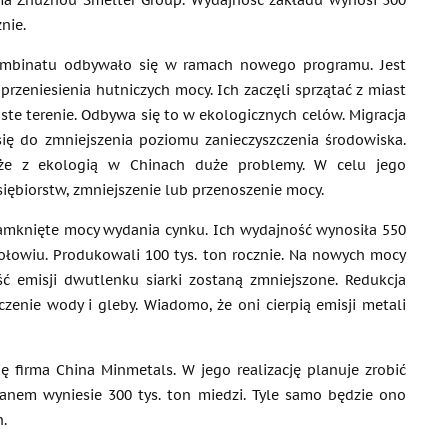
rma Zhuzhou Smelter Group. Wydajność zakładu wynosi 300
znie.
mbinatu odbywało się w ramach nowego programu. Jest
przeniesienia hutniczych mocy. Ich zaczęli sprzątać z miast
te terenie. Odbywa się to w ekologicznych celów. Migracja
się do zmniejszenia poziomu zanieczyszczenia środowiska.
że z ekologią w Chinach duże problemy. W celu jego
siębiorstw, zmniejszenie lub przenoszenie mocy.
 zamknięte mocy wydania cynku. Ich wydajność wynosiła 550
 ołowiu. Produkowali 100 tys. ton rocznie. Na nowych mocy
 emisji dwutlenku siarki zostaną zmniejszone. Redukcja
czenie wody i gleby. Wiadomo, że oni cierpią emisji metali
ę firma China Minmetals. W jego realizację planuje zrobić
anem wyniesie 300 tys. ton miedzi. Tyle samo będzie ono
.