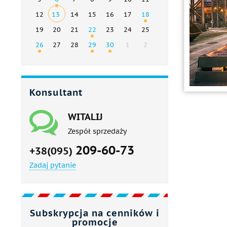
12
13
14
15
16
17
18
19
20
21
22
23
24
25
26
27
28
29
30
1
2
Konsultant
WITALIJ
Zespół sprzedaży
209-60-73
+38(095)
Zadaj pytanie
Subskrypcja na cenników i
promocje