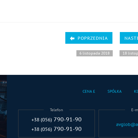
POPRZEDNIA
NAST
6 listopada 2018
18 listo
CENA £
SPÓŁKA
K
Telefon
E-m
790-91-90
+38 (056)
avglob@a
790-91-90
+38 (056)