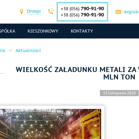
790-91-90
+38 (056)
Dniepr
avglob
790-91-90
+38 (056)
SPÓŁKA
KIESZONKOWY
KONTAKTY
wna
Aktualności
WIELKOŚĆ ZAŁADUNKU METALI ZA 
MLN TON
13 listopada 2018