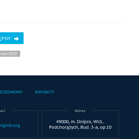
ĘPNY
pada 2018
IESZONKOWY
KONTAKTY
ail
Adres
49000, m. Dnipro, WUL.
vglob.org
Podchorążych, Bud. 3-a, op.10