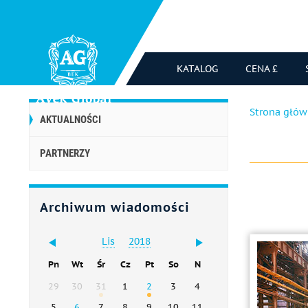
KATALOG
CENA £
Strona głó
AKTUALNOŚCI
PARTNERZY
Archiwum wiadomości
Lis
2018
Pn
Wt
Śr
Cz
Pt
So
N
29
30
31
1
2
3
4
5
6
7
8
9
10
11