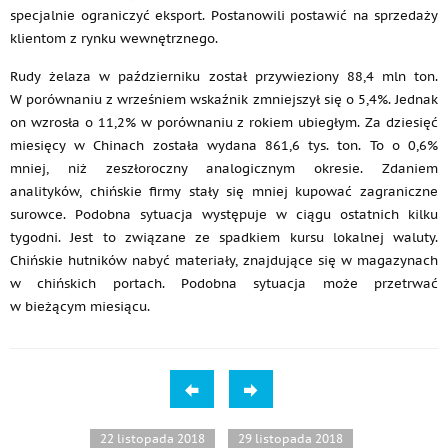
specjalnie ograniczyć eksport. Postanowili postawić na sprzedaży
klientom z rynku wewnętrznego.
Rudy żelaza w październiku został przywieziony 88,4 mln ton.
W porównaniu z wrześniem wskaźnik zmniejszył się o 5,4%. Jednak
on wzrosła o 11,2% w porównaniu z rokiem ubiegłym. Za dziesięć
miesięcy w Chinach została wydana 861,6 tys. ton. To o 0,6%
mniej, niż zeszłoroczny analogicznym okresie. Zdaniem
analityków, chińskie firmy stały się mniej kupować zagraniczne
surowce. Podobna sytuacja występuje w ciągu ostatnich kilku
tygodni. Jest to związane ze spadkiem kursu lokalnej waluty.
Chińskie hutników nabyć materiały, znajdujące się w magazynach
w chińskich portach. Podobna sytuacja może przetrwać
w bieżącym miesiącu.
22 listopada 2018
29 listopada 2018