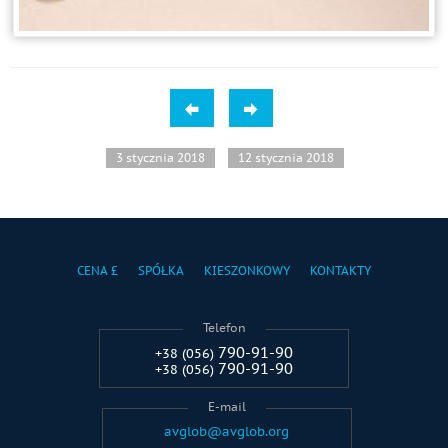
3 stycznia 2018
12 stycznia 2018
CENA £
SPÓŁKA
KIESZONKOWY
KONTAKTY
Telefon
790-91-90
+38 (056)
790-91-90
+38 (056)
E-mail
avglob@avglob.org