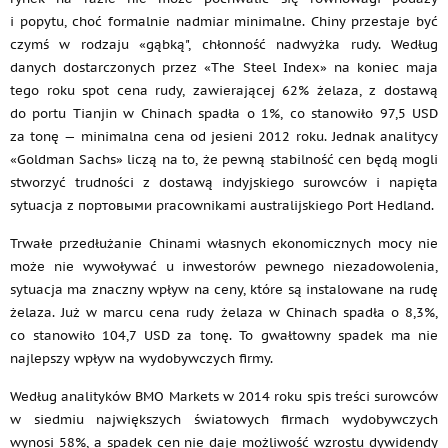
i popytu, choć formalnie nadmiar minimalne. Chiny przestaje być
czymś w rodzaju «gąbką", chłonność nadwyżka rudy. Według
danych dostarczonych przez «The Steel Index» na koniec maja
tego roku spot cena rudy, zawierającej 62% żelaza, z dostawą
do portu Tianjin w Chinach spadła o 1%, co stanowiło 97,5 USD
za tonę — minimalna cena od jesieni 2012 roku. Jednak analitycy
«Goldman Sachs» liczą na to, że pewną stabilność cen będą mogli
stworzyć trudności z dostawą indyjskiego surowców i napięta
sytuacja z портовыми pracownikami australijskiego Port Hedland.
Trwałe przedłużanie Chinami własnych ekonomicznych mocy nie
może nie wywoływać u inwestorów pewnego niezadowolenia,
sytuacja ma znaczny wpływ na ceny, które są instalowane na rudę
żelaza. Już w marcu cena rudy żelaza w Chinach spadła o 8,3%,
co stanowiło 104,7 USD za tonę. To gwałtowny spadek ma nie
najlepszy wpływ na wydobywczych firmy.
Według analityków BMO Markets w 2014 roku spis treści surowców
w siedmiu największych światowych firmach wydobywczych
wynosi 58%, a spadek cen nie daje możliwość wzrostu dywidendy