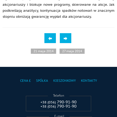
akcjonariuszy i blokuje nowe programy, skierowane na akcje. Jak
podkreślają analitycy, kontynuacja spadków notowań w znacznym
stopniu obniżają gwarancję wypłat dla akcjonariuszy.
21 maja 2014
27 maja 2014
CENA £
SPÓŁKA
KIESZONKOWY
KONTAKTY
Telefon
790-91-90
+38 (056)
790-91-90
+38 (056)
E-mail