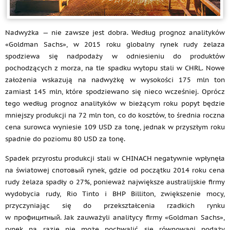
Nadwyżka — nie zawsze jest dobra. Według prognoz analityków
«Goldman Sachs», w 2015 roku globalny rynek rudy żelaza
spodziewa się nadpodaży w odniesieniu do produktów
pochodzących z morza, na tle spadku wytopu stali w CHRL. Nowe
założenia wskazują na nadwyżkę w wysokości 175 mln ton
zamiast 145 mln, które spodziewano się nieco wcześniej. Oprócz
tego według prognoz analityków w bieżącym roku popyt będzie
mniejszy produkcji na 72 mln ton, co do kosztów, to średnia roczna
cena surowca wyniesie 109 USD za tonę, jednak w przyszłym roku
spadnie do poziomu 80 USD za tonę.
Spadek przyrostu produkcji stali w CHINACH negatywnie wpłynęła
na światowej спотовый rynek, gdzie od początku 2014 roku cena
rudy żelaza spadły o 27%, ponieważ największe australijskie firmy
wydobycia rudy, Rio Tinto i BHP Billiton, zwiększenie mocy,
przyczyniając się do przekształcenia rzadkich rynku
w профицитный. Jak zauważyli analitycy firmy «Goldman Sachs»,
rynek na razie nie może pochwalić się równowagi podaży