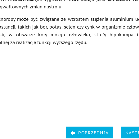
gwałtownych zmian nastroju.
choroby może być związane ze wzrostem stężenia aluminium u
tancji, takich jak bor, potas, selen czy cynk w organizmie człow
się w obszarze kory mózgu człowieka, strefy hipokampa i
nej za realizację funkcji wyższego rzędu.
POPRZEDNIA
NAST