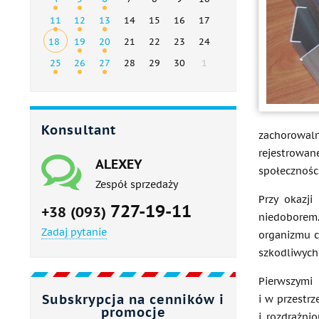
11
12
13
14
15
16
17
18
19
20
21
22
23
24
25
26
27
28
29
30
1
Konsultant
zachorowal
rejestrowan
ALEXEY
społeczności
Zespół sprzedaży
Przy okazj
727-19-11
+38 (093)
niedoborem.
Zadaj pytanie
organizmu c
szkodliwych
Pierwszymi
Subskrypcja na cenników i
i w przestrz
promocje
i rozdrażni