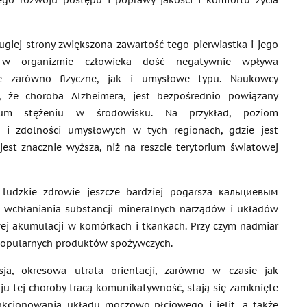
go rozwoju postępu i poprawy jakości i komfortu życia
ugiej strony zwiększona zawartość tego pierwiastka i jego
 w organizmie człowieka dość negatywnie wpływa
e zarówno fizyczne, jak i umysłowe typu. Naukowcy
, że choroba Alzheimera, jest bezpośrednio powiązany
ium stężeniu w środowisku. Na przykład, poziom
i i zdolności umysłowych w tych regionach, gdzie jest
est znacznie wyższa, niż na reszcie terytorium światowej
 ludzkie zdrowie jeszcze bardziej pogarsza кальциевым
wchłaniania substancji mineralnych narządów i układów
ej akumulacji w komórkach i tkankach. Przy czym nadmiar
u popularnych produktów spożywczych.
ja, okresowa utrata orientacji, zarówno w czasie jak
oju tej choroby tracą komunikatywność, stają się zamknięte
nkcjonowania układu moczowo-płciowego i jelit, a także