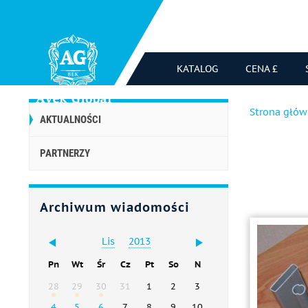
KATALOG
CENA £
Strona głó
AKTUALNOŚCI
PARTNERZY
Archiwum wiadomości
Lis
2013
Pn
Wt
Śr
Cz
Pt
So
N
28
29
30
31
1
2
3
4
5
6
7
8
9
10