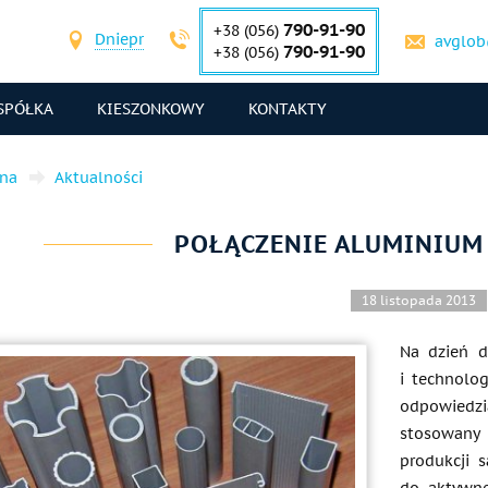
790-91-90
+38 (056)
Dniepr
avglob
790-91-90
+38 (056)
SPÓŁKA
KIESZONKOWY
KONTAKTY
wna
Aktualności
POŁĄCZENIE ALUMINIUM
18 listopada 2013
Na dzień d
i technolo
odpowiedzia
stosowany
produkcji 