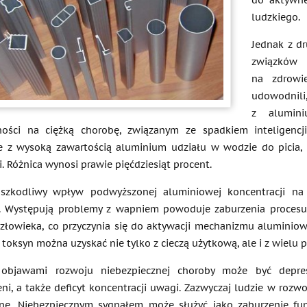
do aktywne
ludzkiego.
Jednak z dr
związków
na zdrowi
udowodnili
z alumin
ności na ciężką chorobę, związanym ze spadkiem inteligencj
e z wysoką zawartością aluminium udziału w wodzie do picia, j
. Różnica wynosi prawie pięćdziesiąt procent.
i szkodliwy wpływ podwyższonej aluminiowej koncentracji na
 Występują problemy z wapniem powoduje zaburzenia procesu 
złowieka, co przyczynia się do aktywacji mechanizmu aluminiow
 toksyn można uzyskać nie tylko z cieczą użytkową, ale i z wiel
 objawami rozwoju niebezpiecznej choroby może być depres
eni, a także deficyt koncentracji uwagi. Zazwyczaj ludzie w rozw
one. Niebezpiecznym sygnałem może służyć jako zaburzenie fu