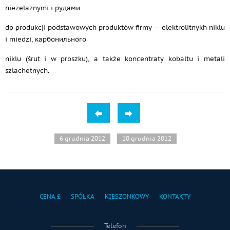
nieżelaznymi i рудами
do produkcji podstawowych produktów firmy — elektrolitnykh niklu
i miedzi, карбонильного
niklu (śrut i w proszku), a także koncentraty kobaltu i metali
szlachetnych.
6 grudnia 2012
10 grudnia 2012
CENA £
SPÓŁKA
KIESZONKOWY
KONTAKTY
Telefon