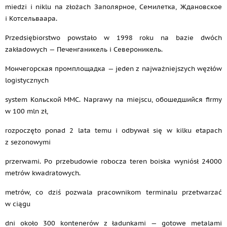
miedzi i niklu na złożach Заполярное, Семилетка, Ждановское
i Котсельваара.
Przedsiębiorstwo powstało w 1998 roku na bazie dwóch
zakładowych — Печенганикель i Североникель.
Мончегорская промплощадка — jeden z najważniejszych węzłów
logistycznych
system Кольской MMC. Naprawy na miejscu, обошедшийся firmy
w 100 mln zł,
rozpoczęto ponad 2 lata temu i odbywał się w kilku etapach
z sezonowymi
przerwami. Po przebudowie robocza teren boiska wyniósł 24000
metrów kwadratowych.
metrów, co dziś pozwala pracownikom terminalu przetwarzać
w ciągu
dni około 300 kontenerów z ładunkami — gotowe metalami