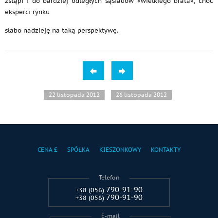
zstąpi i do bardziej odległych sąsiadów «wielkiego brata», choć
eksperci rynku
słabo nadzieję na taką perspektywę.
22 listopada 2012
26 listopada 2012
CENA £
SPÓŁKA
KIESZONKOWY
KONTAKTY
Telefon
790-91-90
+38 (056)
790-91-90
+38 (056)
E-mail