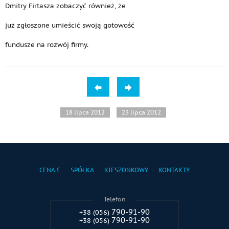
Dmitry Firtasza zobaczyć również, że
już zgłoszone umieścić swoją gotowość
fundusze na rozwój firmy.
18 lipca 2012
23 lipca 2012
CENA £
SPÓŁKA
KIESZONKOWY
KONTAKTY
Telefon
790-91-90
+38 (056)
790-91-90
+38 (056)