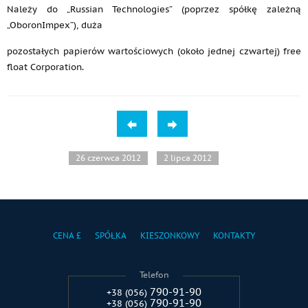
Należy do „Russian Technologies” (poprzez spółkę zależną
„OboronImpex”), duża
pozostałych papierów wartościowych (około jednej czwartej) free
float Corporation.
26 czerwca 2012
2 lipca 2012
CENA £
SPÓŁKA
KIESZONKOWY
KONTAKTY
Telefon
790-91-90
+38 (056)
790-91-90
+38 (056)