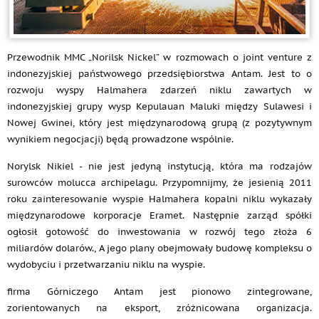
Przewodnik MMC „Norilsk Nickel” w rozmowach o joint venture z
indonezyjskiej państwowego przedsiębiorstwa Antam. Jest to o
rozwoju wyspy Halmahera zdarzeń niklu zawartych w
indonezyjskiej grupy wysp Kepulauan Maluki między Sulawesi i
Nowej Gwinei, który jest międzynarodową grupą (z pozytywnym
wynikiem negocjacji) będą prowadzone wspólnie.
Norylsk Nikiel - nie jest jedyną instytucją, która ma rodzajów
surowców molucca archipelagu. Przypomnijmy, że jesienią 2011
roku zainteresowanie wyspie Halmahera kopalni niklu wykazały
międzynarodowe korporacje Eramet. Następnie zarząd spółki
ogłosił gotowość do inwestowania w rozwój tego złoża 6
miliardów dolarów., A jego plany obejmowały budowę kompleksu o
wydobyciu i przetwarzaniu niklu na wyspie.
firma Górniczego Antam jest pionowo zintegrowane,
zorientowanych na eksport, zróżnicowana organizacja.