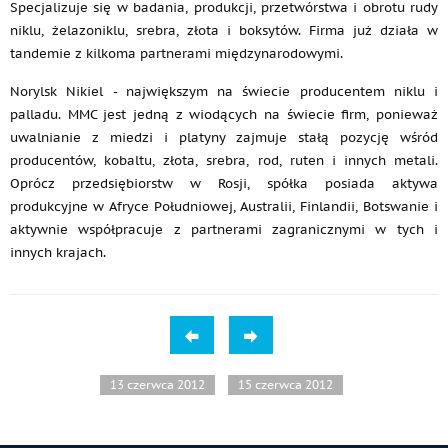
Specjalizuje się w badania, produkcji, przetwórstwa i obrotu rudy
niklu, żelazoniklu, srebra, złota i boksytów. Firma już działa w
tandemie z kilkoma partnerami międzynarodowymi.
Norylsk Nikiel - największym na świecie producentem niklu i
palladu. MMC jest jedną z wiodących na świecie firm, ponieważ
uwalnianie z miedzi i platyny zajmuje stałą pozycję wśród
producentów, kobaltu, złota, srebra, rod, ruten i innych metali.
Oprócz przedsiębiorstw w Rosji, spółka posiada aktywa
produkcyjne w Afryce Południowej, Australii, Finlandii, Botswanie i
aktywnie współpracuje z partnerami zagranicznymi w tych i
innych krajach.
13 czerwca 2012
15 czerwca 2012