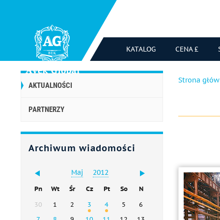
KATALOG
CENA £
Strona głó
AKTUALNOŚCI
PARTNERZY
Archiwum wiadomości
Maj
2012
Pn
Wt
Śr
Cz
Pt
So
N
30
1
2
3
4
5
6
7
8
9
10
11
12
13