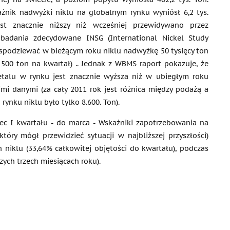
źnik nadwyżki niklu na globalnym rynku wyniósł 6,2 tys.
st znacznie niższy niż wcześniej przewidywano przez
badania zdecydowane INSG (International Nickel Study
 spodziewać w bieżącym roku niklu nadwyżkę 50 tysięcy ton
 500 ton na kwartał) .. Jednak z WBMS raport pokazuje, że
talu w rynku jest znacznie wyższa niż w ubiegłym roku
mi danymi (za cały 2011 rok jest różnica między podażą a
rynku niklu było tylko 8.600. Ton).
iec I kwartału - do marca - Wskaźniki zapotrzebowania na
który mógł przewidzieć sytuacji w najbliższej przyszłości)
n niklu (33,64% całkowitej objętości do kwartału), podczas
ych trzech miesiącach roku).