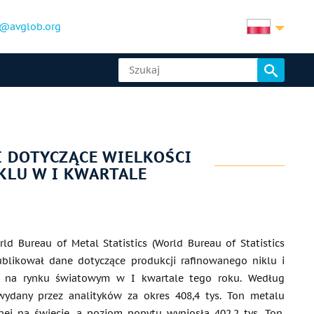
@avglob.org
 DOTYCZĄCE WIELKOŚCI
KLU W I KWARTALE
d Bureau of Metal Statistics (World Bureau of Statistics
ublikował dane dotyczące produkcji rafinowanego niklu i
i na rynku światowym w I kwartale tego roku. Według
 wydany przez analityków za okres 408,4 tys. Ton metalu
ej na świecie, a poziom popytu wyniosła 402,2 tys. Ton.