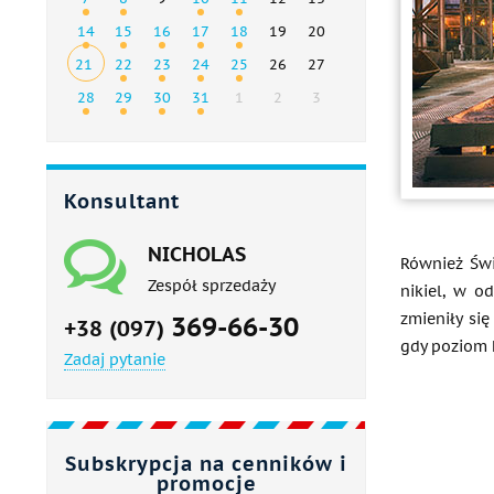
14
15
16
17
18
19
20
21
22
23
24
25
26
27
28
29
30
31
1
2
3
Konsultant
NICHOLAS
Również Świ
Zespół sprzedaży
nikiel, w o
zmieniły si
369-66-30
+38 (097)
gdy poziom k
Zadaj pytanie
Subskrypcja na cenników i
promocje