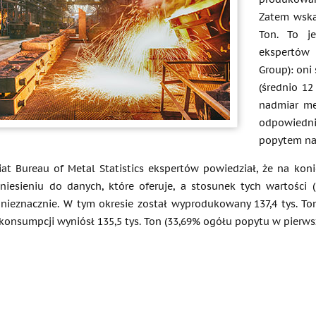
Zatem wska
Ton. To je
ekspertów 
Group): oni
(średnio 12
nadmiar me
odpowiedni
popytem na 
at Bureau of Metal Statistics ekspertów powiedział, że na kon
dniesieniu do danych, które oferuje, a stosunek tych wartości (
ę nieznacznie. W tym okresie został wyprodukowany 137,4 tys. To
onsumpcji wyniósł 135,5 tys. Ton (33,69% ogółu popytu w pierwsz