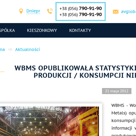
790-91-90
+38 (056)
Dniepr
avglob
790-91-90
+38 (056)
SPÓŁKA
KIESZONKOWY
KONTAKTY
wna
Aktualności
WBMS OPUBLIKOWAŁA STATYSTYKI
PRODUKCJI / KONSUMPCJI NI
21 maja 2012
WBMS - Worl
Metals) op
konsumpcj
informacji
produkowan