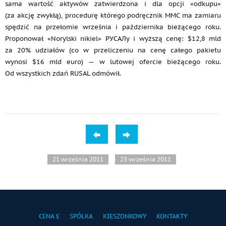
sama wartość aktywów zatwierdzona i dla opcji «odkupu»
(za akcję zwykłą), procedurę którego podręcznik MMC ma zamiaru
spędzić na przełomie września i października bieżącego roku.
Proponował «Norylski nikiel» РУСАЛу i wyższą cenę: $12,8 mld
za 20% udziałów (co w przeliczeniu na cenę całego pakietu
wynosi $16 mld euro) — w lutowej ofercie bieżącego roku.
Od wszystkich zdań RUSAL odmówił.
21 września 2011
23 września 2011
CENA £
SPÓŁKA
KIESZONKOWY
KONTAKTY