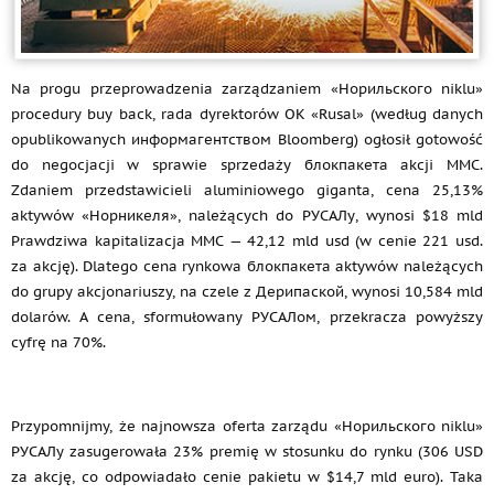
Na progu przeprowadzenia zarządzaniem «Норильского niklu»
procedury buy back, rada dyrektorów OK «Rusal» (według danych
opublikowanych информагентством Bloomberg) ogłosił gotowość
do negocjacji w sprawie sprzedaży блокпакета akcji MMC.
Zdaniem przedstawicieli aluminiowego giganta, cena 25,13%
aktywów «Норникеля», należących do РУСАЛу, wynosi $18 mld
Prawdziwa kapitalizacja MMC — 42,12 mld usd (w cenie 221 usd.
za akcję). Dlatego cena rynkowa блокпакета aktywów należących
do grupy akcjonariuszy, na czele z Дерипаской, wynosi 10,584 mld
dolarów. A cena, sformułowany РУСАЛом, przekracza powyższy
cyfrę na 70%.
Przypomnijmy, że najnowsza oferta zarządu «Норильского niklu»
РУСАЛу zasugerowała 23% premię w stosunku do rynku (306 USD
za akcję, co odpowiadało cenie pakietu w $14,7 mld euro). Taka