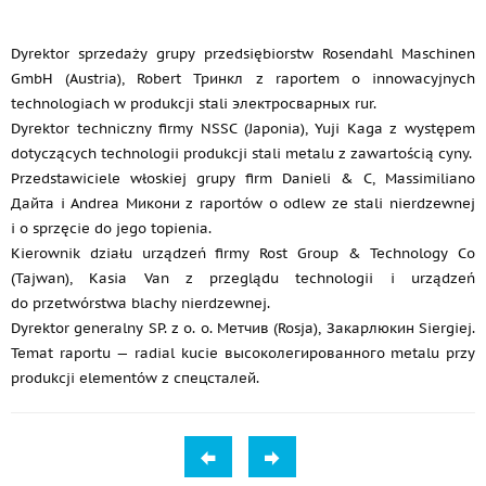
Dyrektor sprzedaży grupy przedsiębiorstw Rosendahl Maschinen
GmbH (Austria), Robert Тринкл z raportem o innowacyjnych
technologiach w produkcji stali электросварных rur.
Dyrektor techniczny firmy NSSC (Japonia), Yuji Kaga z występem
dotyczących technologii produkcji stali metalu z zawartością cyny.
Przedstawiciele włoskiej grupy firm Danieli & C, Massimiliano
Дайта i Andrea Микони z raportów o odlew ze stali nierdzewnej
i o sprzęcie do jego topienia.
Kierownik działu urządzeń firmy Rost Group & Technology Co
(Tajwan), Kasia Van z przeglądu technologii i urządzeń
do przetwórstwa blachy nierdzewnej.
Dyrektor generalny SP. z o. o. Метчив (Rosja), Закарлюкин Siergiej.
Temat raportu — radial kucie высоколегированного metalu przy
produkcji elementów z спецсталей.