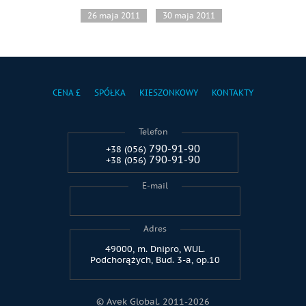
26 maja 2011
30 maja 2011
CENA £
SPÓŁKA
KIESZONKOWY
KONTAKTY
Telefon
790-91-90
+38 (056)
790-91-90
+38 (056)
E-mail
Adres
49000, m. Dnipro, WUL.
Podchorążych, Bud. 3-a, op.10
© Avek Global. 2011-2026