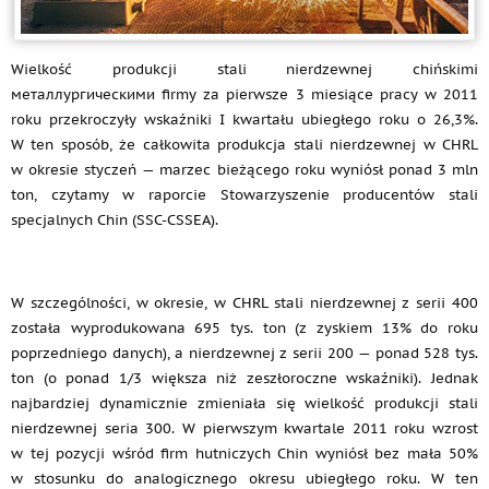
Wielkość produkcji stali nierdzewnej chińskimi
металлургическими firmy za pierwsze 3 miesiące pracy w 2011
roku przekroczyły wskaźniki I kwartału ubiegłego roku o 26,3%.
W ten sposób, że całkowita produkcja stali nierdzewnej w CHRL
w okresie styczeń — marzec bieżącego roku wyniósł ponad 3 mln
ton, czytamy w raporcie Stowarzyszenie producentów stali
specjalnych Chin (SSC-CSSEA).
W szczególności, w okresie, w CHRL stali nierdzewnej z serii 400
została wyprodukowana 695 tys. ton (z zyskiem 13% do roku
poprzedniego danych), a nierdzewnej z serii 200 — ponad 528 tys.
ton (o ponad 1/3 większa niż zeszłoroczne wskaźniki). Jednak
najbardziej dynamicznie zmieniała się wielkość produkcji stali
nierdzewnej seria 300. W pierwszym kwartale 2011 roku wzrost
w tej pozycji wśród firm hutniczych Chin wyniósł bez mała 50%
w stosunku do analogicznego okresu ubiegłego roku. W ten