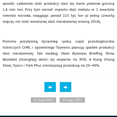
sposób, całkowita ilość produkcji stali tej marki pokonał granicę
1,8 mln ton. Przy tym wzrost importu stali metalu w 1 kwartale
również wzrosła, osiągając ponad 225 tys. ton (o jedną czwartą
więcej, niż ilość wwożonej stali nierdzewnej wiosną 2010).
Pomimo pozytywną dynamikę rynku, część przedsiębiorstw
hutniczych CHRL i sąsiedniego Tajwanu planują spadek produkcji
stali nierdzewnej. Tak według Steel Business Briefing, firma
Baosteel (Szanghaj) skróci jej wydanie na 30%. A Hung Chung
Steel, Sysco i Yieh Phui zmniejszają produkcję na 20−40%.
11 maja 2011
13 maja 2011