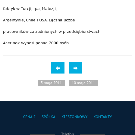
fabryk w Turcji, rpa, Malezji,
Argentynie, Chile i USA. Łączna liczba
pracowników zatrudnionych w przedsiębiorstwach
Acerinox wynosi ponad 7000 osób.
5 maja 2011
10 maja 2011
CENA £
SPÓŁKA
KIESZONKOWY
KONTAKTY
Telefon