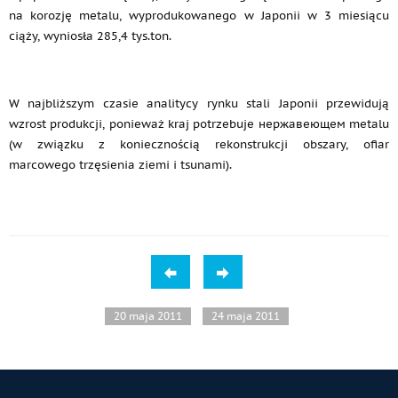
na korozję metalu, wyprodukowanego w Japonii w 3 miesiącu
ciąży, wyniosła 285,4 tys.ton.
W najbliższym czasie analitycy rynku stali Japonii przewidują
wzrost produkcji, ponieważ kraj potrzebuje нержавеющем metalu
(w związku z koniecznością rekonstrukcji obszary, ofiar
marcowego trzęsienia ziemi i tsunami).
20 maja 2011
24 maja 2011