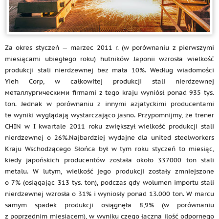
Za okres styczeń — marzec 2011 r. (w porównaniu z pierwszymi
miesiącami ubiegłego roku) hutników Japonii wzrosła wielkość
produkcji stali nierdzewnej bez mała 10%. Według wiadomości
Yieh Corp, w całkowitej produkcji stali nierdzewnej
металлургическими firmami z tego kraju wyniósł ponad 935 tys.
ton. Jednak w porównaniu z innymi azjatyckimi producentami
te wyniki wyglądają wystarczająco jasno. Przypomnijmy, że trener
CHIN w I kwartale 2011 roku zwiększył wielkość produkcji stali
nierdzewnej o 26%.Najbardziej wydajne dla united steelworkers
Kraju Wschodzącego Słońca był w tym roku styczeń to miesiąc,
kiedy japońskich producentów została około 337000 ton stali
metalu. W lutym, wielkość jego produkcji zostały zmniejszone
o 7% (osiągając 313 tys. ton), podczas gdy wolumen importu stali
nierdzewnej wzrosła o 31% i wyniosły ponad 13.000 ton. W marcu
samym spadek produkcji osiągnęła 8,9% (w porównaniu
z poprzednim miesiącem), w wyniku czego łączna ilość odpornego