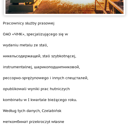
Pracownicy służby prasowej
OAO «ЧМК», specjalizującego się w
wydaniu metalu ze stali,
никельсодержащей, stali szybkotnącej,
instrumentalnej, шарикоподшипниковой,
рессорно-sprężynowego i innych спецсталей,
opublikowali wyniki prac hutniczych
kombinatu w I kwartale bieżącego roku.
Według tych danych, Czelabińsk
меткомбинат przekroczył własne